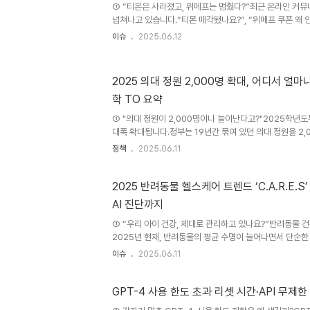
① “티몬은 사라졌고, 위메프는 멈췄다?”최근 온라인 커
환 흐름을 함께 분석합니다.② 100만 대 시대, 준비되지 
넘쳐나고 있습니다.“티몬 매각됐나요?”, “위메프 쿠폰 왜 
용하던 쇼핑앱에 접속했더니 서비스가 불안정하거나, 적립
이슈
2025.06.12
실제로 벌어지고 있습니다.2025년 기준, 티몬은 자율 구
토 중이며, 위메프 역시 채권자 협의 실패로 법원의 중재를
머스 시장의 구조적 재편은 이제 기업 차원을 넘어, 일상적
2025 의대 정원 2,000명 확대, 어디서 얼마
변수로 떠올랐습니다.② 구조조정 실패와 회생 개시 임박20
학 TO 요약
각 중국계 기업과 매각 협상에 들어갔지만, 채권단과의 조
되었습니..
① "의대 정원이 2,000명이나 늘어난다고?"2025학년
대폭 확대됩니다.정부는 19년간 묶여 있던 의대 정원을 2,0
명으로 늘리겠다고 발표했습니다.이 소식은 수험생, 학부모
정책
2025.06.11
거대한 파장을 일으키고 있습니다.“왜 갑자기 이렇게 큰 폭으
하려는 대학도 정원이 늘어났을까?”라는 질문이 쏟아지고 
지역별 변화 흐름을 정확히 파악하는 것이 중요합니다.② 의료
2025 반려동물 헬스케어 트렌드 ‘C.A.R.E.
대’로 간다보건복지부는 2024년 2월 6일, 전국 40개 의
AI 진단까지
한다고 발표했습니다.이는 현재 입학정원 3,058명에서 5,
① “우리 아이 건강, 제대로 관리하고 있나요?”반려동물 
2025년 현재, 반려동물의 평균 수명이 늘어나면서 단순한
방 중심의 건강관리가 더욱 중요해지고 있습니다.특히 ‘건강검
이슈
2025.06.11
기나 스트레스를 어떻게 관리하지?’ 같은 질문은 보호자들이
대표 고민입니다.이런 흐름 속에서 주목받고 있는 것이 바로 C
검진(Check-up), 데이터 분석(Analysis), 조기 대응(R
GPT-4 사용 한도 초과 리셋 시간·API 무제
(Environment), 과학적 접근(Science)이라는 다섯