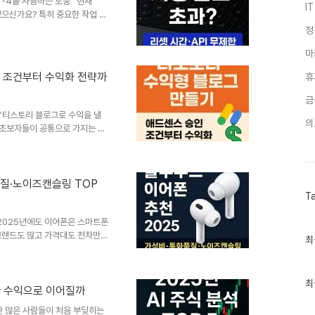
T-4를 사용하는 도중 “현재
E...
I
있으신가요? 특히 중요한 작업 중
니라 유료 플랜(Plus 요금제)
정
 이 문제는 많은 사용자가 검색
마
GPT-4 한도 초과’, ‘GPT-
에서는 GPT-4의 사용 한도 구
 조건부터 수익화 전략까
휴
로 안내드립니다.② 왜 GPT-
I의 대표적인..
금
점“티스토리 블로그로 수익을 낼
의
그 초보자들이 공통으로 가지는 출
되는 플랫폼이 티스토리이며, 실
얻는 사례도 적지 않습니다. 그러
 블로그 수익은 '검색 유입 →
는 티스토리 수익형 블로그를 처
품질·노이즈캔슬링 TOP
을 받아 수익을 연결하는 방법까
T
것, 그것이 수익 블로그의 첫 조
”2025년에도 이어폰은 스마트폰
브랜드도 많고 가격대도 천차만별
최
최
 블루투스 이어폰은 뭐지?”라는
근
글
운동 중 통화처럼 사용 목적이 다
과
추천 2025’라는 키워드는 구매
인
최
니다. 이번 콘텐츠에서는 가격,
 진짜 수익으로 이어질까
기
 선택을 돕고자 합니다.② “노
글
문한 많은 사람들이 처음 부딪히는