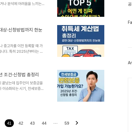
스 이어폰 시장의 특..
하거나 분석에 어려움을 느끼는
공
능하지 않을까 생각하게 됩니다.최
분석과 예측 기능을 제공하는 서비
뢰도는 제각각이고,무료 툴과 유
페
F
사실입니다.이 글에서는 2025
이
 대상·신청방법까지 한눈
스
의 기능과 특징을 비교하고,어떤
북
지 이어지는지를 정보 흐름 중심
트
위
나 중고차를 이전 등록할 때 가
터
니다. 특히 2025년부터는 전
플
 혜택이 바뀌면서, 실제 납부해
러
 경우 ‘시가표준액’이 적용되며,
Ar
그
 감면 여부가 달라질 수 있습니
인
취득세 계산기”, “전기차 감면 조
년 조건·신청법 총정리
들이 실질적인 세금 부담을 사전에
Ca
약이 끝났는데 집주인이 보증금을
영한 자동차 취득세 계산법..
가 이슈화되는 시기, 전세보증금
최근 뉴스에서는 “전세 계약 끝나
되며, 이를 보장해주는 장치로
가입하려고 하면 복잡한 조건과
 글에서는 2025년 기준 HUG
까지 구체적으로 안내합니다. 실제
보증 가입을 고민 중인 세입자라
41
42
43
44
···
59