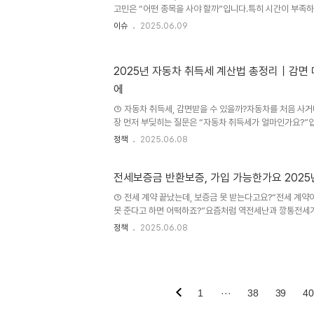
캔·배터리 기본, 이제는 ‘사용 목적’이 기준”2025년 블루투
고민은 “어떤 종목을 사야 할까”입니다.특히 시간이 부족
투자자라면,AI가 종목을 추천해준다면 더 쉬운 투자가 가
이슈
2025.06.09
근 다양한 AI 주식 분석 툴이 등장하면서, 자동화된 종목 
스가 늘고 있습니다.하지만 기능은 많아졌지만 퀄리티나 신
료 툴 사이에서 어떤 것을 선택해야 할지 혼란스러운 것이 
2025년 자동차 취득세 계산법 총정리｜감면
년 현재 기준으로 사용할 수 있는 AI 기반 주식 분석 툴들
에
툴이 실제 투자 흐름에 도움이 되는지,어떻게 수익 연결까
으로..
① 자동차 취득세, 감면받을 수 있을까?자동차를 처음 사거
장 먼저 부딪히는 질문은 “자동차 취득세가 얼마인가요?”입
기차, 하이브리드, 다자녀 가구 등 다양한 조건에 따라 감면
정책
2025.06.08
야 할 금액을 정확히 예측하기 어려운 상황입니다. 중고차의
생애 첫 차를 구매하는 경우에는 ‘청년 무주택 여부’에 따라
다. 실제로 네이버, 구글 검색 상위에는 “2025년 자동차 
전세보증금 반환보증, 가입 가능한가요 2025
건”과 같은 검색어가 다수 존재하며, 이는 자동차 구매자
① 전세 계약 끝났는데, 보증금 못 받는다고요?“전세 계
확인하고 싶어한다는 뜻입니다. 이 글에서는 최신 기준을 반
못 준다고 하면 어떡하죠?”요즘처럼 역전세난과 깡통전세
반환은 임차인에게 가장 현실적인 불안 요소입니다. 특히 
정책
2025.06.08
도 집값이 떨어져서 보증금을 못 돌려준다”는 사례가 반복
‘전세보증금 반환보증’이 주목받고 있습니다.하지만 막상 
예상 못한 거절 사유 때문에 혼란을 겪는 경우가 많습니다.이
반환보증 제도의 최신 조건, 신청 절차, 보증료, 지원제도
사례를 통해 거절 이유와 대응 방법까지 정리했으니, 반환
1
···
38
39
40
면 이 글..