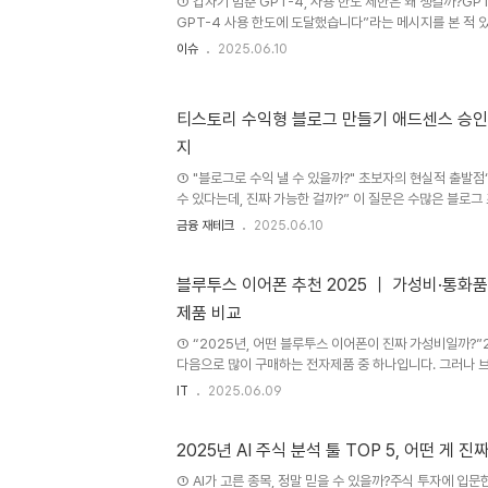
① 갑자기 멈춘 GPT-4, 사용 한도 제한은 왜 생길까?GP
건강을 체계적으로 관리할 수 있는 프레임입니다.② 왜 C.A.R.
GPT-4 사용 한도에 도달했습니다”라는 메시지를 본 적 
제한이 걸리면 당황스러울 수밖에 없습니다. 무료 사용자뿐 아
이슈
2025.06.10
을 사용하는 경우에도 사용량 제한은 예외 없이 적용됩니다.
을 통해 해결 방법을 찾는 대표적인 사례 중 하나이며, 실제로 ‘
4 리셋 시간’ 등은 꾸준한 검색량을 보이고 있습니다. 이 글
티스토리 수익형 블로그 만들기 애드센스 승인
조와 이를 현실적으로 늘리는 방법에 대해 실제 수치 기반으
지
4는 유료인데도 사용량 제한이 있을까?GPT-4는 OpenA
① "블로그로 수익 낼 수 있을까?" 초보자의 현실적 출발
수 있다는데, 진짜 가능한 걸까?” 이 질문은 수많은 블로
발점입니다. 블로그로 수익을 내고자 할 때 가장 많이 언급
금융 재테크
2025.06.10
제로 애드센스 광고를 연결해 월 수십만 원 이상의 수익을 
나 아무 글이나 작성한다고 수익이 발생하는 것은 아닙니다.
신뢰 → 클릭'이라는 흐름 안에서만 발생합니다. 이 글에서
블루투스 이어폰 추천 2025 ｜ 가성비·통화
음 시작하는 분들이 구글 검색에 노출되고, 애드센스 승인
제품 비교
지 단계적으로 안내합니다. 시작부터 구조를 알고 시작하는 
건입..
① “2025년, 어떤 블루투스 이어폰이 진짜 가성비일까?
다음으로 많이 구매하는 전자제품 중 하나입니다. 그러나 
이어서, 구매 직전에는 누구나 한 번쯤 “진짜 가성비 좋은
IT
2025.06.09
고민을 하게 됩니다. 특히 출퇴근길 음악 감상, 화상 회의, 
양한 만큼, 선택 기준도 복잡해졌습니다. ‘블루투스 이어폰 
직전 비교 검색이 활발히 일어나는 고수익 키워드로 분류됩
2025년 AI 주식 분석 툴 TOP 5, 어떤 게
기능, 사용 목적까지 고려한 2025년형 추천 리스트를 통해
① AI가 고른 종목, 정말 믿을 수 있을까?주식 투자에 입