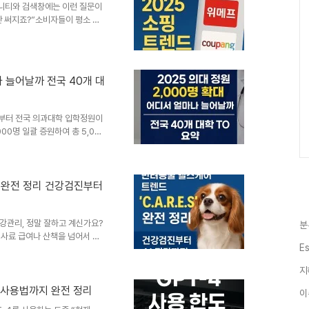
뮤니티와 검색창에는 이런 질문이
않은 전기차 인프라국토교통..
안 써지죠?”소비자들이 평소 사
금·쿠폰이 무용지물이 된 상황이
조조정 실패 이후 회생 절차를 검
 기다리고 있는 상황입니다.이커
인 소비 행동을 바꾸는 실질적인
나 늘어날까 전국 40개 대
25년 1월, 티몬과 위메프는 각
율 실패로 자율 구조조정이 종료
도부터 전국 의과대학 입학정원이
00명 일괄 증원하여 총 5,058
는 물론, 의료계와 정치권까지
로 늘리는 걸까?”, “내가 지원
있는 지금,정책의 배경과 수치,
 인력 부족, 결국 ‘정원 확
S’ 완전 정리 건강검진부터
과대학 정원을 총 2,000명 확대
058명으로 늘어나는 ..
건강관리, 정말 잘하고 계신가요?
분
 사료 급여나 산책을 넘어서 예
E
진은 언제 해야 할까’, ‘알레르
 매달 수천 건 이상 검색하는
지
.A.R.E.S 트렌드입니다.건강
esponse), 환경관리
한 사용법까지 완전 정리
이
 가지 핵심을 기반으로, 반려동물의