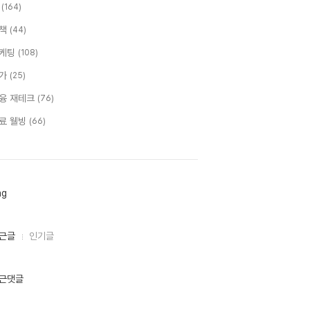
T
(164)
책
(44)
케팅
(108)
가
(25)
융 재테크
(76)
료 웰빙
(66)
ag
근글
인기글
근댓글