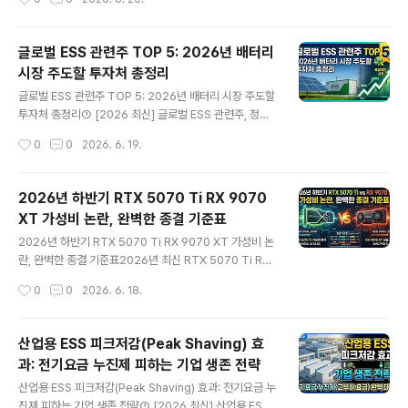
로는 수명이 다한 배터리라 할지라도, 내부의 에너지 ..
크 장비 선택을 두고 수많은 아웃도어 유저들이 매번 깊은
고민에 빠지곤 합니다. 주말마다 자연 속으로 떠나 온전한
휴식을 즐기려 할 때, 가장 먼저 마주하는 현실적인 장벽은
글로벌 ESS 관련주 TOP 5: 2026년 배터리
바로 '전력의 결핍'입니다. 밤새 온열 매트를 가동할 수 있
시장 주도할 투자처 총정리
을지, 스마트폰과 빔프로젝터를 배터리 방전 걱정 없이 마
글 내용
음껏 사용할 수 있을지에 대한 불안감은 캠핑의 질을 떨어
글로벌 ESS 관련주 TOP 5: 2026년 배터리 시장 주도할
뜨리는 주범이 됩니다. 이러한 문제를 근본적으로 해결하
투자처 총정리① [2026 최신] 글로벌 ESS 관련주, 정말
기 위해 최근 대안으로 떠오른 것이 바로 고용량 배터리 시
전기차 캐즘의 대안이 될 수 있을까?전기차(EV) 시장의 성
작성시간
0
0
2026. 6. 19.
스템입니다.하지만 시중에 출시된 수많은 브랜드와 복잡한
장이 둔화되는 이른바 '캐즘(Chasm)' 현상이 장기화되면
용량 단위(Wh), 그..
서, 과거 2차전지 열풍에 탑승했던 수많은 투자자들이 계
좌의 손실을 보며 극심한 스트레스를 받고 있습니다. "과연
2026년 하반기 RTX 5070 Ti RX 9070
전기차 배터리 시장은 이대로 끝나는 것일까, 아니면 이 위
XT 가성비 논란, 완벽한 종결 기준표
기를 돌파할 새로운 탈출구가 존재하는 것일까?" 2026년
글 내용
현재, 이 질문에 대한 월스트리트와 글로벌 기관 투자자들
2026년 하반기 RTX 5070 Ti RX 9070 XT 가성비 논
의 대답은 명확합니다. 바로 '글로벌 ESS 관련주(에너지
란, 완벽한 종결 기준표2026년 최신 RTX 5070 Ti RX
저장 장치)'로의 거대한 자본 이동입니다. AI(인공지능) 혁
9070 XT 가성비 성능, 정말 이렇게 바뀌었을까?주춤하
작성시간
0
0
2026. 6. 18.
명으로 인해 전 세계 데이터센터의 전력 소모량이 폭발적
던 하드웨어 시장에 거대한 균열이 생겼습니다. 최근 국내
으로 증..
외 하드웨어 커뮤니티를 뜨겁게 달구고 있는 RTX 5070
Ti 가성비 논란과 RX 9070 XT 성능 대결은 단순한 브랜
산업용 ESS 피크저감(Peak Shaving) 효
드 싸움을 완전히 넘어섰습니다. 내가 피땀 흘려 번 한정된
과: 전기요금 누진제 피하는 기업 생존 전략
예산을 어디에 투자해야 가장 압도적인 승리를 거둘 수 있
글 내용
을지 고민하는 것은 플레이어로서 당연한 권리입니다. 과
산업용 ESS 피크저감(Peak Shaving) 효과: 전기요금 누
연 수십만 원의 차이를 두고 하드웨어 자체의 순수한 힘인
진제 피하는 기업 생존 전략① [2026 최신] 산업용 ESS