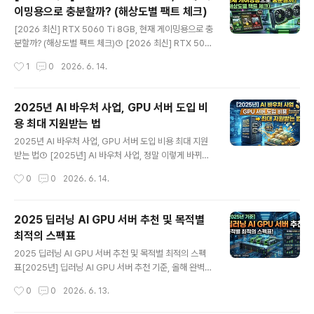
스테이션을 직접 구매하자니 수천만 원에 달하는 초기 비
이밍용으로 충분할까? (해상도별 팩트 체크)
용이 비즈니스의 현금 흐름을 심각하게 압박합니다. 그렇
글 내용
다고 사양이 낮은 로컬 PC로 작업을 진행하는 것은 렌더링
[2026 최신] RTX 5060 Ti 8GB, 현재 게이밍용으로 충
마감 시한을 맞추지 못하거나 대규모 연산 중 시스템이 뻗
분할까? (해상도별 팩트 체크)① [2026 최신] RTX 506
어버리는 치명적인 결과를 초래합니다. 여기서 솔루션으로
0 Ti 8GB, 정말 고사양 게이밍용으로 충분할까?PC 게임
작성시간
1
0
2026. 6. 14.
떠오르는 것이 바로 고성능 GPU 서버 단기 렌탈 서비스입
을 즐기는 유저들에게 그래픽카드 업그레이드는 언제나 가
니다. 장비를 소유하지 않고 필요한..
장 큰 고민거리이자 예산이 집중되는 핵심 과제입니다. 특
히 2026년 새롭게 출시된 NVIDIA의 메인스트림 라인업,
2025년 AI 바우처 사업, GPU 서버 도입 비
RTX 5060 Ti 8GB 모델을 두고 전 세계 하드웨어 커뮤
용 최대 지원받는 법
니티에서는 그 어느 때보다 치열한 VRAM 용량 논란이 벌
글 내용
어지고 있습니다. "최신 트리플 A(AAA)급 게임을 돌리는
2025년 AI 바우처 사업, GPU 서버 도입 비용 최대 지원
데 8GB의 비디오 메모리(VRAM)가 과연 충분한가?"라는
받는 법① [2025년] AI 바우처 사업, 정말 이렇게 바뀌었
근본적인 질문 때문입니다. 과거에는 8GB 용량이면 어떤
을까?AI 비즈니스를 주도하려는 중소기업 대표나 스타트
작성시간
0
0
2026. 6. 14.
게임이든 쾌적하게 즐길 수 있는 넉넉한 수치로 여겨..
업의 국비 지원 사업 담당자라면 매년 고성능 인프라 확보
를 위해 피 마르는 예산 싸움을 벌이고 계실 겁니다. 특히
인공지능 모델 개발과 고도화의 핵심 자원인 GPU 서버 도
2025 딥러닝 AI GPU 서버 추천 및 목적별
입 비용은 기업의 존폐를 가를 만큼 무거운 재무적 부담으
최적의 스펙표
로 다가옵니다. 이 시점에서 수억 원에 달하는 고성능 컴퓨
글 내용
팅 자원을 국가 자금으로 해결할 수 있는 최고의 돌파구가
2025 딥러닝 AI GPU 서버 추천 및 목적별 최적의 스펙
바로 정보통신산업진흥원 등에서 주관하는 대규모 국비 지
표[2025년] 딥러닝 AI GPU 서버 추천 기준, 올해 완벽하
원 프로그램입니다. 하지만 수많은 경쟁사를 제치고 한정
게 달라진 이유AI 비즈니스 런웨이를 관리하는 경영진이나
작성시간
0
0
2026. 6. 13.
된 예산의 승리자가 되는 것은 결코 만만한 게임이 아닙니
딥러닝 모델의 성능을 책임지는 CTO라면 반드시 직면하
다. 매년 복잡해지는 지원 자..
게 되는 거대한 과제가 있습니다. 바로 프로젝트 타임라인