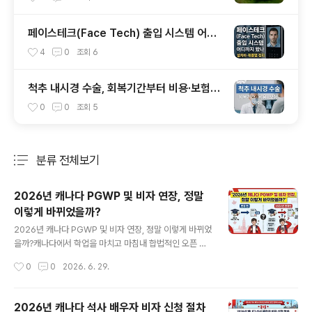
페이스테크(Face Tech) 출입 시스템 어디
까지 왔나 설치비·제품별 정리
4
0
조회
6
척추 내시경 수술, 회복기간부터 비용·보험까
지 완벽 가이드 (2025 최신판)
0
0
조회
5
분류 전체보기
주요 글 목록
2026년 캐나다 PGWP 및 비자 연장, 정말
이렇게 바뀌었을까?
글 내용
2026년 캐나다 PGWP 및 비자 연장, 정말 이렇게 바뀌었
을까?캐나다에서 학업을 마치고 마침내 합법적인 오픈 워
크퍼밋인 PGWP(졸업 후 워크퍼밋)를 손에 쥐는 순간은,
작성시간
0
0
2026. 6. 29.
그동안 쏟아부은 시간과 자격증 등 학업 문서(목 기운)의
결실이자 영주권 제국을 세우기 위한 출발점입니다. 하지
만 2026년 현재, 많은 유학생이 "졸업만 하면 당연히 3년
2026년 캐나다 석사 배우자 비자 신청 절차