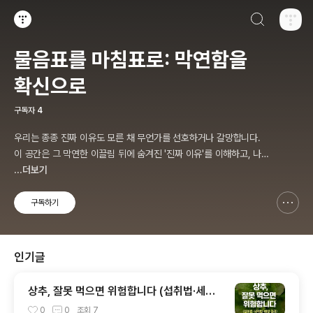
검색하기
티스토리
물음표를 마침표로: 막연함을
확신으로
구독자
4
우리는 종종 진짜 이유도 모른 채 무언가를 선호하거나 갈망합니다.
이 공간은 그 막연한 이끌림 뒤에 숨겨진 '진짜 이유'를 이해하고, 나만
의 정답을 알아가는 과정을 기록하는 곳입니다.
...더보기
구독하기
신고하기 레이어
열기
인기글
상추, 잘못 먹으면 위험합니다 (섭취법·세척
법·예방 정리)
0
0
조회
7