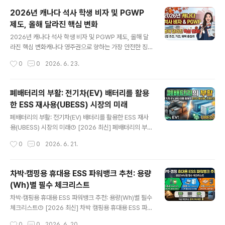
니다. 과거에는 배우자 중 한 명이 공립 컬리지 이상의 교육
2026년 캐나다 석사 학생 비자 및 PGWP
기관에 등록하기만 하면 나머지 한 명에게는 현지에서 자
제도, 올해 달라진 핵심 변화
유롭게 일할 수 있는 오픈 워크퍼밋이 거의 자동적으로 주
글 내용
어졌습니다. 하지만 2026년 현재, 이 낭만적인 공식은 완
2026년 캐나다 석사 학생 비자 및 PGWP 제도, 올해 달
전히 깨졌습니다. "배우자가 유학을 가면 나도 당연히 일할
라진 핵심 변화캐나다 영주권으로 향하는 가장 안전한 징
수 있겠지"라는 안일한 생각으로 접근했다가는 공항이나
검다리였던 유학 후 이민 경로에 전례 없는 대격변이 일어
작성시간
0
0
2026. 6. 23.
국경에서 철저하게 입국 및 비자 발급을 거절당하는 뼈아
났습니다. 특히 많은 이들이 선택하던 캐나다 석사 학생 비
픈 패배를 맛보게 됩니다..
자와 졸업 후 워크퍼밋(PGWP) 제도가 대폭 수정되면서,
기존 방식 그대로 준비하던 신청자들 사이에서 비상이 걸
폐배터리의 부활: 전기차(EV) 배터리를 활용
렸습니다. "지금 입학해도 3년짜리 졸업 워크퍼밋을 받을
한 ESS 재사용(UBESS) 시장의 미래
수 있을까?", "배우자 오픈 워크퍼밋(SOWP) 요건은 어떻
글 내용
게 바뀐 걸까?"와 같은 의문이 쏟아지는 시점입니다. 이번
폐배터리의 부활: 전기차(EV) 배터리를 활용한 ESS 재사
규정 변경의 핵심을 정확히 파악하지 못하면 수천만 원의
용(UBESS) 시장의 미래① [2026 최신] 폐배터리의 부
학비와 수년의 시간을 낭비할 수 있으므로, 바뀐 제도에 맞
활, 전기차(EV) 배터리를 활용한 ESS 재사용(UBESS) 시
작성시간
0
0
2026. 6. 21.
춘 정밀한 전략 수정이 그 어느 때보다 중요합니다.캐나다
장은 새로운 룰이 될까?글로벌 전기차(EV) 보급이 폭발적
석사 학생 비자 제도, 올..
으로 이루어진 지 어느덧 10년이 흐르면서, 우리는 필연적
으로 쏟아져 나오는 '폐배터리'라는 거대한 산을 마주하게
차박·캠핑용 휴대용 ESS 파워뱅크 추천: 용량
되었습니다. 과거에는 이를 처치 곤란한 환경 오염의 주범
(Wh)별 필수 체크리스트
으로 여겼지만, 2026년 현재 금융 시장과 산업계의 시각
글 내용
은 완전히 뒤바뀌었습니다. 바로 전기차 배터리를 활용한 E
차박·캠핑용 휴대용 ESS 파워뱅크 추천: 용량(Wh)별 필수
SS 재사용, 즉 UBESS(Used Battery Energy Storag
체크리스트① [2026 최신] 차박 캠핑용 휴대용 ESS 파워
e System) 시장의 본격적인 개화 때문입니다. 주행용으
뱅크, 얼마까지 가능할까?차박 캠핑용 휴대용 ESS 파워뱅
작성시간
0
0
2026. 6. 20.