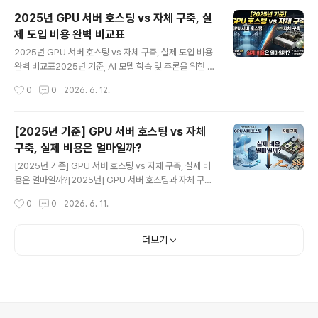
에 완벽하게 부합하는 딥러닝 AI GPU 서버 인프라를 세팅
2025년 GPU 서버 호스팅 vs 자체 구축, 실
하는 일입니다. 2025년 현재, 파라미터 수가 수백억 개를
제 도입 비용 완벽 비교표
넘어가는 거대 언어 모델(LLM)과 고해상도 비전 AI가 산
글 내용
업의 표준이 되면서 과거처럼 단순히 게이밍용 그래픽카드
2025년 GPU 서버 호스팅 vs 자체 구축, 실제 도입 비용
를 여러 장 꽂아 쓰는 주먹구구식 방식은 더 이상 통하지 않
완벽 비교표2025년 기준, AI 모델 학습 및 추론을 위한 G
게 되었습니다. 수천만 원에서 수억 원에 달하는 예산을 집
PU 서버 도입을 두고 호스팅(클라우드/렌탈)과 자체 구축
작성시간
0
0
2026. 6. 12.
행하면서 "남들이 좋다고 하니까" 수준의 빈약한 논리로 인
(On-Premise) 사이에서 고민하는 기업들이 많습니다.2
프라를 도입하는..
025년의 시장 상황(NVIDIA Blackwell 아키텍처 보급,
H200 주류화, 전력 수급 문제 등)을 반영하여, H100/H2
[2025년 기준] GPU 서버 호스팅 vs 자체
00급 고성능 GPU 8장을 탑재한 서버 1대를 기준으로 3
구축, 실제 비용은 얼마일까?
년간 운영했을 때의 실제 비용을 상세히 비교 분석해 드립
글 내용
니다.0. 기준 시나리오 설정 (2025년 예측치 기반)비교 대
[2025년 기준] GPU 서버 호스팅 vs 자체 구축, 실제 비
상 워크로드: LLM 파인튜닝, 대규모 이미지 생성 등 고성
용은 얼마일까?[2025년] GPU 서버 호스팅과 자체 구축
능 연산이 지속적으로 필요한 상황.하드웨어 스펙: NVIDI
비용, 정말 수천만 원 차이가 날까?딥러닝이나 거대 언어
작성시간
0
0
2026. 6. 11.
A H100 또는 H200 80GB x ..
모델(LLM) 개발을 시작할 때 경영진과 개발자가 가장 먼
저 부딪히는 거대한 장벽, 바로 GPU 서버 인프라 확보입
니다. 2025년 현재 인공지능 기술의 고도화 속도는 상상
더보기
을 초월하며, 이를 뒷받침할 연산 자원의 요구량은 기하급
수적으로 팽창하고 있습니다. 여기서 기업의 명운을 가르
는 치명적인 질문이 등장합니다. "수천만 원을 들여 GPU
서버를 직접 사내에 구축할 것인가, 아니면 매월 비용을 지
불하더라도 클라우드 기반의 GPU 서버 호스팅을 이용할