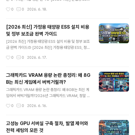
'깡성능'을 선택해야 할까요, 아니면 인공지능 기반의 미래
피크저감, 기업의 한전 전기요금 폭탄을 막아줄 완벽한 방
작성시간
0
0
2026. 6. 18.
기술을 선택해야 할까요? 이 질문에 대한 명쾌한 해답을 찾
어막일까?질문 하나 던지겠습니다. 매달 날아오는 수천만
지..
원, 수억 원의 공장 전기요금 청구서를 보며 단순히 어쩔 수
없는 '고정비'라고 체념하고 계십니까? 그렇다면 당신은 비
[2026 최신] 가정용 태양광 ESS 설치 비용
즈니스의 가장 기본인 비용 통제에 치명적으로 실패하고
및 정부 보조금 완벽 가이드
있는 것입니다. 2026년 현재, 한국전력의 산업용 전기요
글 내용
금은 유례없는 수준으로 치솟았고, 특히 전력 사용량이 급
[2026 최신] 가정용 태양광 ESS 설치 비용 및 정부 보조
증하는 피크 시간대의 요금 할증은 기업의 영업이익을 바
금 완벽 가이드① [2026 최신] 가정용 태양광 ESS, 정말
닥까지 갉아먹는 거대한 위협이 되고 있습니다.이런 상황
요금 폭탄을 막아줄까?전기요금 인상 폭탄, 매년 여름과 겨
작성시간
0
0
2026. 6. 17.
에서 '산업용 ESS 피크저감(Peak Shaving)' 기술은 단
울마다 반복되는 극심한 스트레스입니다. 특히 2026년에
순한 친환경 캠..
접어들면서 한전의 누진제로 인한 요금 부담은 일반 가정
이 감당하기 어려운 수준으로 치솟고 있습니다. "과연 가정
그래픽카드 VRAM 용량 논란 총정리: 왜 8G
용 태양광 ESS 설치가 이 지긋지긋한 전기요금 폭탄을 영
B는 최신 게임에서 버벅거릴까?
구적으로 막아줄 수 있을까?" 많은 분들이 이 질문을 던지
글 내용
며 근본적인 해결책을 찾고 계실 것입니다. 낮에 태양열로
그래픽카드 VRAM 용량 논란 총정리: 왜 8GB는 최신 게
생산한 전기를 낭비 없이 저장해 두었다가, 밤이나 전력 단
임에서 버벅거릴까?2026년 그래픽카드 VRAM, 정말 이
가가 가장 비싼 시간대에 꺼내 쓰는 이 시스템은 단순한 친
렇게 바뀌었을까?최신 고사양 게임을 실행하다가 화면이
작성시간
0
0
2026. 6. 16.
환경 장치를 넘어선 가정의 강력한 재무적 방어선 역할을
갑자기 툭툭 끊기거나 프레임이 급격하게 떨어지는 현상을
합니다. 초기 설치..
직접 경험해 보셨습니까? 최근 하드웨어 시장에서 그래픽
카드 VRAM 8GB 용량 부족에 대한 논란은 단순한 마니아
고성능 GPU 서버실 구축 절차, 발열 제어와
들의 우려를 넘어, 일반 유저들이 매일 체감하는 현실적인
전력 세팅의 모든 것
제약으로 다가왔습니다. 뛰어난 연산 능력을 장착한 최신
글 내용