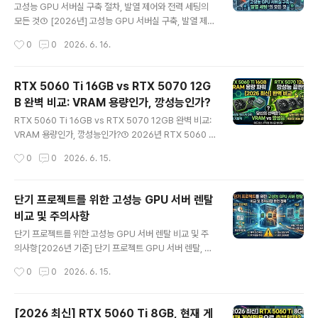
장비를 보유하고도 특정 구간에서 발생하는 원인 모를 버
고성능 GPU 서버실 구축 절차, 발열 제어와 전력 세팅의
벅임 현상 때문에 스트레스를 호소하는 이들이 급증하고
모든 것① [2026년] 고성능 GPU 서버실 구축, 발열 제어
있습니다. 하드웨어 자체의 순수한 계산 성능은 충분하지
와 전력 세팅 정말 이대로 괜찮을까?기업의 디지털 트랜스
작성시간
0
0
2026. 6. 16.
만, 데이터를 일시적으로 저장하고 전송하는 전용 메모리
포메이션과 자체 AI 파운데이션 모델 개발이 가속화되면
공간이 발목을 잡는 명확한 병목 현상이 발생하..
서, 사내에 직접 고성능 GPU 서버실 구축을 시도하는 전
산 담당자들이 폭발적으로 늘어나고 있습니다. 하지만 여
RTX 5060 Ti 16GB vs RTX 5070 12G
기서 경영진과 IT 부서가 범하는 가장 치명적이고 순진한
B 완벽 비교: VRAM 용량인가, 깡성능인가?
착각이 하나 있습니다. 바로 수천만 원을 호가하는 엔비디
글 내용
아(NVIDIA) 칩셋만 구매해 랙(Rack)에 꽂아 넣으면 모든
RTX 5060 Ti 16GB vs RTX 5070 12GB 완벽 비교:
것이 끝난다고 믿는 것입니다. 2026년 현재 최신 아키텍
VRAM 용량인가, 깡성능인가?① 2026년 RTX 5060 T
처가 요구하는 전력 소모량은 과거의 상식을 완전히 파괴
i 16GB vs RTX 5070 12GB, 정말 이렇게 갈릴까?PC
작성시간
0
0
2026. 6. 15.
했습니다. 완벽한 발열 제어와 정밀한 전력 세팅이 뒷받침
하드웨어 업그레이드를 단행할 때 우리는 늘 제한된 예산
되지 않은 서버실은 며칠 ..
안에서 최고의 효율을 쥐어짜 내야 하는 선택의 기로에 서
게 됩니다. 특히 2026년 그래픽카드 시장의 가장 뜨거운
단기 프로젝트를 위한 고성능 GPU 서버 렌탈
논쟁거리는 바로 중상급 라인업의 두 절대 강자, RTX 50
비교 및 주의사항
60 Ti 16GB 모델과 RTX 5070 12GB 모델 간의 정면
글 내용
충돌입니다. 이 대결의 본질은 "용량이 넉넉하지만 체급이
단기 프로젝트를 위한 고성능 GPU 서버 렌탈 비교 및 주
낮은 배터리를 고를 것인가, 아니면 체급은 압도적이지만
의사항[2026년 기준] 단기 프로젝트 GPU 서버 렌탈, 비
용량이 약간 아쉬운 엔진을 고를 것인가"의 싸움과 같습니
용은 얼마까지 아낄 수 있을까?3D 영상 렌더링 작업을 수
작성시간
0
0
2026. 6. 15.
다.많은 게이머와 크리에이터들이 프레임 드랍..
행하는 독립 디자이너나 단기 AI 데이터 분석 프로젝트를
이끄는 소규모 팀에게 가장 큰 장벽은 단연 하드웨어 인프
라의 확보입니다. 최고 사양의 그래픽 카드가 탑재된 워크
[2026 최신] RTX 5060 Ti 8GB, 현재 게