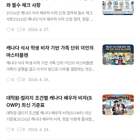
짜리 비자가 나오겠지"라며 안일하게 접근하다가 예상치
와 필수 체크 사항
못한 비자 거절이나 기간 단축이라는 치명적인 함정에 빠
글 내용
지고 있습니다. 캐나다 이민부(IRCC)의 이민 행정은 결코
2026년 캐나다 석사 배우자 비자 신청 절차와 필수 체크
신청자의 사정을 봐주는 자선 단체가 아니며, 단 한 가지의
사항2026년 캐나다 석사 배우자 비자 신청 절차, 정말 이
서류 미비나 타이밍 계산 착오는 어렵게 쌓아 올린 캐나다
렇게 까다로울까?캐나다 유학 후 이민이라는 거대한 전장
작성시간
0
0
2026. 6. 27.
정착의 꿈을 송두리째 무너뜨리는 파멸적 결과를 초래할
에서 승리하기 위해 배수진을 친 가족들에게, 배우자 오픈
수 있습니다. 특히 가족 단위..
워크퍼밋(SOWP)은 단순한 체류 허가증이 아닙니다. 이것
은 주 신청자가 학업이라는 장기전에 몰입하는 동안 가족
캐나다 석사 학생 비자 기반 가족 단위 이민의
의 재무적 생명줄을 방어하고, 영주권이라는 최종 목적지
마스터플랜
에 도달하기 위해 현지 경력 점수를 쌍포로 쌓아 올릴 가장
글 내용
강력한 무기입니다. 하지만 2026년 현재, 이민부(IRCC)
캐나다 석사 학생 비자 기반 가족 단위 이민의 마스터플랜
의 규정이 무자비하게 개편되면서 "준비하면 당연히 나오
가족의 운명을 걸고 미지의 땅으로 이주를 결정하는 것은
겠지"라는 안일한 생각은 곧바로 거절이라는 처참한 결과
인생에서 가장 거대하고 무거운 체스 게임과 같습니다. 특
작성시간
0
0
2026. 6. 26.
로 돌아옵니다. 비자 승인과 거절의 차이는 한 끗 차이의 디
히 온 가족이 함께 움직이는 캐나다 정착 프로세스는 단순
테일에서 갈리며, 이민관은 당신의..
한 이주가 아니라, 주 신청자의 학업, 배우자의 경제 활동,
그리고 자녀의 교육 환경까지 유기적으로 맞물려 돌아가야
대학원·컬리지 조건별 캐나다 배우자 비자(S
하는 정밀한 시스템 엔지니어링입니다. 최근 캐나다 이민
OWP) 최신 기준표
부의 정책 기조가 예측 불가능하게 요동치면서 많은 지원
글 내용
자가 패닉에 빠졌지만, 법의 테두리와 규칙을 완벽하게 분
대학원·컬리지 조건별 캐나다 배우자 비자(SOWP) 최신
석한다면 여전히 빈틈없는 필승의 루트는 존재합니다. 이
기준표2026년 캐나다 배우자 비자, 정말 이렇게 좁아졌을
번 마스터플랜은 리스크를 완벽하게 통제하고 캐나다 주류
까?캐나다 이민을 계획하는 수많은 가족 단위 신청자들에
작성시간
0
0
2026. 6. 24.
사회에 성공적으로 안착하기 위한 가장 냉철하고 논리적인
게 가장 큰 무기였던 '캐나다 배우자 비자(Spousal Ope
이정표를 제시합니다.2026년 캐나다 석사 학생..
n Work Permit, SOWP)'의 문틈이 유례없이 좁아졌습