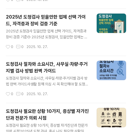
천만 건으로 역대 최대를 기록했으며, 단속도 강화되고 있
발견했다면, 잠시 모든 행동을 멈추고 이 글에 집중해 주시
습니다..
기 바랍니다. 당황스러운 마음에 섣불리 만지거나 전원을
끄는 행동은 오히려 모든 것을 망칠 수 있습니다. 도청 장치
2025년 도청검사 믿을만한 업체 선택 가이
발견 시 대응법의 가장 중요한 첫 단계는 바로 '현장 보
드, 자격증과 장비 검증 기준
존'입니다. 이 글은 단순히 정보를 나열하는 것을 넘어, 발
글 내용
견 즉시 무엇을 해야 하고 무엇을 절대 해서는 안 되는지 명
2025년 도청검사 믿을만한 업체 선택 가이드, 자격증과
확한 단계별 행동 매뉴얼을 제공합니다. 당신의 첫 대응이
장비 검증 기준① 2025년 도청검사, 믿을만한 업체는 어
범인을 잡고 법적 책임을 물을 수 있는 유일한 증거를 확보
떻게 고를까?최근 사무실이나 차량, 심지어 가정에서도 도
작성시간
0
0
2025. 10. 27.
하는 결정적인 순간이 될 수 있다는 사실을 반드시 기억해
청 의심 사례가 꾸준히 증가하면서 ‘도청검사 업체’를 찾는
야 합니다.증거 효력,..
사람들이 늘고 있습니다.하지만 인터넷을 검색해보면 업체
마다 가격과 서비스가 천차만별이고, 실제로 신뢰할 수 있
도청검사 절차와 소요시간, 사무실·차량·주거
는 곳을 구분하기 어렵습니다.도청검사 시장은 아직 명확
지별 검사 방법 완벽 가이드
한 인증 체계가 부족하기 때문에, 자격증 보유 인력과 정품
글 내용
탐지 장비 사용 여부가 업체 신뢰도를 판단하는 핵심 기준
도청검사 절차와 소요시간, 사무실·차량·주거지별 검사 방
이 됩니다.2025년 기준으로 경찰청과 방송통신위원회는
법 완벽 가이드사생활 침해 의심 시 꼭 확인해야 할 도청검
불법 감청 방지를 위한 탐지 기술의 고도화를 추진하고 있
사 절차최근 기업 정보 유출과 개인 사생활 침해 사례가 증
작성시간
0
0
2025. 10. 27.
으며,민간 탐지 업체 역시 장비 성능과 탐지 범위에 따라 신
가하면서 도청검사에 대한 관심이 높아지고 있습니다. 회
뢰도가 크게 달라지고 있습니다.② 도..
의 내용이 외부에 새어나가거나 차량이나 사무실에서 이상
한 신호가 감지되는 경우, 도청 장치 설치를 의심해볼 필요
도청검사 필요한 상황 10가지, 증상별 자가진
가 있습니다. 불법 도청 장치는 일상 속 어디에나 숨겨질 수
단과 전문가 의뢰 시점
있으며, 전문 검사를 통해서만 정확한 탐지가 가능합니다.​
글 내용
도청검사가 필요한 상황과 점검 시기도청검사를 받아야 하
도청검사 필요한 상황 10가지, 증상별 자가진단과 전문가
는 경우중요한 회의나 통화 내용이 제3자에게 알려지는 경
의뢰 시점2025년 도청 검사, 혹시 나도 필요한 상황일까?