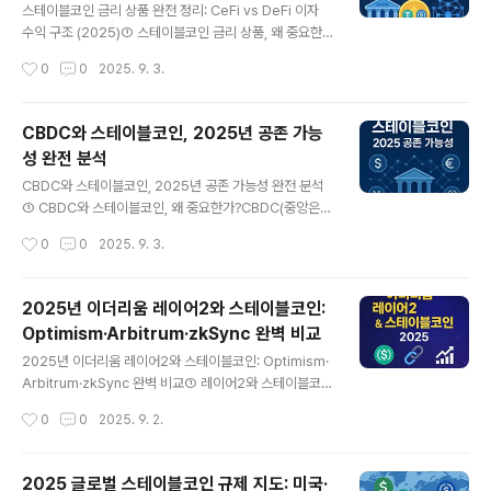
멈추면 단순 기술 문제가 아니라 자금 출금 불가, 거래 지
스테이블코인 금리 상품 완전 정리: CeFi vs DeFi 이자
연, 가격 급락 대응 실패 같은 실질적 피해로 이어지기 때문
수익 구조 (2025)① 스테이블코인 금리 상품, 왜 중요한
에, 투자자 입장에서 다운타임은 핵심 리스크 요인입니다.
가?스테이블코인은 달러나 국채 같은 자산을 담보로 발행
작성시간
0
0
2025. 9. 3.
② 과거 다운타임 사례와 투자 교훈솔라나 네트워크의 다
되어 가치가 안정적인 디지털 자산입니다. 단순히 거래 수
운타임은 주로 트랜잭션 폭주와 합..
단을 넘어서, 예치나 대출 플랫폼을 통해 이자 수익을 창출
할 수 있다는 점 때문에 투자자들의 관심을 끌고 있습니다.
CBDC와 스테이블코인, 2025년 공존 가능
2025년 현재, 스테이블코인 금리 상품 시장은 약 100억
성 완전 분석
달러 규모로 성장하며, 전통 금융의 예금·채권을 대체할 수
글 내용
있는 새로운 투자 수단으로 자리잡고 있습니다.② CeFi와
CBDC와 스테이블코인, 2025년 공존 가능성 완전 분석
DeFi, 두 가지 수익 구조스테이블코인 금리 상품은 크게 C
① CBDC와 스테이블코인, 왜 중요한가?CBDC(중앙은행
eFi(중앙화 금융)와 DeFi(탈중앙화 금융)로 구분됩니다.C
디지털화폐)와 스테이블코인은 모두 디지털 화폐라는 점에
작성시간
0
0
2025. 9. 3.
eFi: 바이낸스, OKX, Nexo 등 중앙화 거래소나 금융..
서 유사해 보이지만, 성격과 역할은 크게 다릅니다. CBDC
는 중앙은행이 직접 발행하는 국가 보증 화폐이고, 스테이
블코인은 민간 기업이 달러나 국채 같은 자산을 담보로 발
2025년 이더리움 레이어2와 스테이블코인:
행하는 디지털 토큰입니다. 2025년 현재, 금융 시장에서
Optimism·Arbitrum·zkSync 완벽 비교
는 두 자산이 동시에 발전하고 있으며 단순한 경쟁을 넘어
글 내용
공존 여부가 중요한 화두로 떠오르고 있습니다.② 2025
2025년 이더리움 레이어2와 스테이블코인: Optimism·
년 각국의 CBDC 추진 현황중국: 디지털 위안화(e-CNY)
Arbitrum·zkSync 완벽 비교① 레이어2와 스테이블코인
는 대규모 시범 운영 단계로, 교통·소매 결제에서 실사용이
의 만남, 왜 중요한가?이더리움은 디파이와 NFT의 핵심
작성시간
0
0
2025. 9. 2.
확대되고 있음유럽: 디지털 유로는 설계·파일럿 단계 진행
플랫폼이지만, 거래 수수료가 높고 처리 속도가 느리다는
중이며, 발행은 2026년..
문제가 있었습니다. 이러한 한계를 해결하기 위해 등장한
것이 레이어2(Layer2) 솔루션입니다. Optimism, Arbit
2025 글로벌 스테이블코인 규제 지도: 미국·