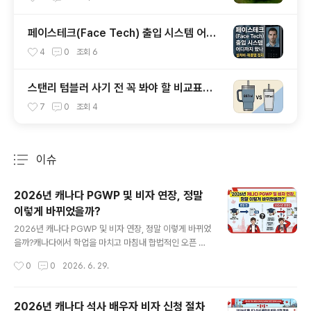
페이스테크(Face Tech) 출입 시스템 어디
까지 왔나 설치비·제품별 정리
4
0
조회
6
스탠리 텀블러 사기 전 꼭 봐야 할 비교표｜
정품 구별 팁 포함
7
0
조회
4
이슈
분류 전체보기
주요 글 목록
2026년 캐나다 PGWP 및 비자 연장, 정말
이렇게 바뀌었을까?
글 내용
2026년 캐나다 PGWP 및 비자 연장, 정말 이렇게 바뀌었
을까?캐나다에서 학업을 마치고 마침내 합법적인 오픈 워
크퍼밋인 PGWP(졸업 후 워크퍼밋)를 손에 쥐는 순간은,
작성시간
0
0
2026. 6. 29.
그동안 쏟아부은 시간과 자격증 등 학업 문서(목 기운)의
결실이자 영주권 제국을 세우기 위한 출발점입니다. 하지
만 2026년 현재, 많은 유학생이 "졸업만 하면 당연히 3년
2026년 캐나다 석사 배우자 비자 신청 절차