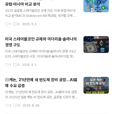
rum, zkSync 같은 대표 네트워크는 거래를 메인체인 밖
유럽·아시아 비교 분석
에서 처리하고 결과만 기록하는 방식으로 비용을 낮추고
글 내용
속도를 높입니다. 이 환경에서 스테이블코인(USDT, USD
2025 글로벌 스테이블코인 규제 지도: 미국·유럽·아시아
C 등)은 결제, 송금, 디파이 서비스에서 가장 많이 쓰이는
비교 분석MiCA·Stablecoin Bill·특금법, 국가별 규제 차
자산으로 자리 잡으며, 레이어2와 결합해 사용자 편의성과
이가 투자자에게 미치는 영향① 2025 글로벌 스테이블코
작성시간
1
0
2025. 9. 2.
효율성을 동시에 높이고 있습니다.② 이더리움 거래 수수
인 규제, 왜 중요한가?스테이블코인은 암호화폐 가운데 법
료와 ..
정화폐와 직접 연결된 자산으로, 결제·송금·투자에서 활용
도가 가장 높습니다. 특히 미국 달러와 연동된 USDT, US
미국 스테이블코인 규제와 이더리움·솔라나의
DC는 글로벌 거래량의 대부분을 차지하고 있어 규제 방향
경쟁 구도
이 시장 전체에 직결됩니다. 2025년은 각국 규제가 동시
글 내용
에 구체화되는 해입니다. 미국은 연준과 SEC가 관리 체계
미국 스테이블코인 규제와 이더리움·솔라나의 경쟁 구도2
를 두고 논의를 이어가고 있고, 유럽은 MiCA 법안이 본격
025 스테이블코인 시장, 이더리움과 솔라나에 미칠 영향
시행됩니다. 일본은 은행권 발행 모델을 확립했으며, 한국
① 미국 스테이블코인, 왜 주목받는가?스테이블코인은 미
작성시간
1
0
2025. 9. 1.
도 특금법 개정으로 발행사 신고제가 시작됩니다. 이러한
국 금융시장과 디지털 자산 시장에서 동시에 주목받는 핵
변화는 투자자와..
심 자산입니다. 달러 가치에 연동되어 가격 변동성이 적고,
디파이(DeFi), 해외 송금, 소액 결제 등에서 활용도가 빠르
日캐논, 21년만에 새 반도체 장비 공장…AI붐
게 확대되고 있습니다. 미국 의회는 2024년부터 스테이블
에 수요 급증
코인 발행과 운용을 규제하는 법안을 논의하고 있으며, 준
글 내용
비금 보유 의무와 발행기관의 자격 요건을 구체화하는 방
日캐논, 21년만에 새 반도체 장비 공장…AI붐에 수요 급증
향으로 진행 중입니다. 이 과정에서 스테이블코인의 주요
① 2025년 일본 캐논 AI 반도체 공장, 글로벌 시장의 변화
거래 기반인 이더리움과 솔라나가 직접적인 영향을 받고
를 예고하다일본의 대표 전자 기업 캐논이 21년 만에 반도
작성시간
2
0
2025. 8. 28.
있습니다. 두 네트워크는 스테이블코인 유통과 활용에서
체 장비 공장을 새롭게 세웠습니다. 이번 결정은 단순한 투
중요한 역할을 담당하기 때문에 규제의 변화가 ..
자 소식이 아니라, AI 반도체 후공정 장비 시장에서 일본의