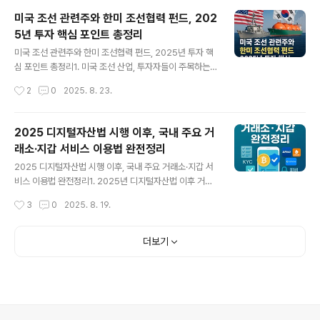
입지를 다시 높일 기회로 평가됩니다. AI 반도체는 기존 칩
미국 조선 관련주와 한미 조선협력 펀드, 202
보다 더 많은 연산 처리와 에너지 효율을 필요로 하며, 이를
5년 투자 핵심 포인트 총정리
뒷받침하는 첨단 장비가 필수입니다. 캐논이 생산하는 패
글 내용
키징용 노광장비는 후공정 품질을 결정하는 핵심 장비로,
미국 조선 관련주와 한미 조선협력 펀드, 2025년 투자 핵
세계 반도체 공급망 변화에도 영향을 줄 가능성이 큽니다.
심 포인트 총정리1. 미국 조선 산업, 투자자들이 주목하는
② 일본 캐논의 복귀와 AI 반도체 시장 확대 배경2000년
이유2025년 들어 미국 조선 산업은 글로벌 해운 물동량이
작성시간
2
0
2025. 8. 23.
대 초반까지 일본은 노광장비 분야에서 세계 정상에 있었
증가하고, 친환경 선박에 대한 규제가 강화됨에 따라 새로
지만, EUV 기술..
운 성장 국면에 진입하고 있습니다. 미국 정부가 해양 방위
산업과 친환경 선박 정책에 막대한 예산을 투입하면서, 전
2025 디지털자산법 시행 이후, 국내 주요 거
통 조선 분야에서 첨단 기술 산업으로의 전환이 본격화되
래소·지갑 서비스 이용법 완전정리
고 있습니다. 해군 전투함, 핵잠수함, 전기추진선 등 다양한
글 내용
선종에서 신조선 발주가 확대되고, 국내외 대형 조선소들
2025 디지털자산법 시행 이후, 국내 주요 거래소·지갑 서
이 이 시장 진입을 적극적으로 추진하고 있습니다. 특히 미
비스 이용법 완전정리1. 2025년 디지털자산법 이후 거래
국은 군함 현대화 사업에서부터 민간 해운 인프라 재정비
소·지갑 이용법이 다시 중요한 이유2025년 7월부터 디지
작성시간
3
0
2025. 8. 19.
까지, 조선업 전반에 대한 투자 확대를 공식화하고 있습니
털자산법이 본격 시행되면서국내 가상자산 투자 환경이 크
다. 2025년 7월 기준, 미국..
게 바뀌고 있습니다.이 법은 업비트, 빗썸, 코인원 등 주요
거래소를 중심으로KYC(신원확인) 절차 강화, 입출금 및
더보기
자산 보관 기준 재정비,투자자 보호 정책 확대 등실제 이용
흐름 전반을 바꿔 놓았습니다.특히 신규 가입자뿐 아니라
기존 이용자까지“입출금 방식은 어떻게 달라졌는지”,“지
갑 서비스와 보안이 이전과 어떻게 달라졌는지”,“실제 피
해가 발생할 경우 어떻게 신고하고 보상을 받을 수 있는