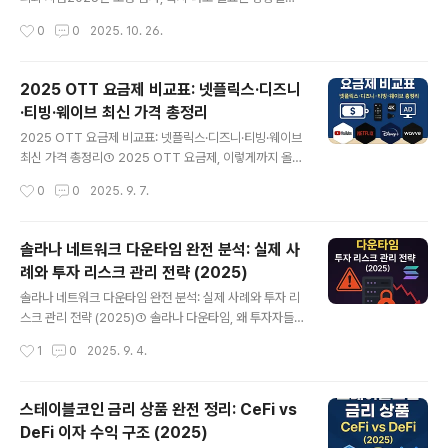
우 도청검사가 필요합니다. 이혼이나 가정 분쟁, 스토킹 피
나도 모르는 사이 내 모든 대화가 어딘가로 새고 있다는 상
작성시간
0
0
2025. 10. 26.
해를 겪고 있을 때도 개인 사생활 보호를 위해 검사를 받아
상은 단순한 영화 속 이야기가 아닙니다. 기술의 발전으로
야 합니다. 중요한 비즈니스 미팅 전..
초소형, 고성능 도청 장비가 일상 속 평범한 물건으로 위장
해 사생활과 비즈니스의 핵심 정보를 위협하고 있습니다.
2025 OTT 요금제 비교표: 넷플릭스·디즈니
중요한 계약을 앞두고 있거나, 민감한 법적 분쟁을 겪고 있
·티빙·웨이브 최신 가격 총정리
다면 이러한 불안감은 더욱 커질 수밖에 없습니다. 이 글에
글 내용
서는 어떤 상황에서 도청 검사가 반드시 필요한지, 그리고
2025 OTT 요금제 비교표: 넷플릭스·디즈니·티빙·웨이브
전문가의 도움을 받기 전 스스로 확인해 볼 수 있는 증상은
최신 가격 총정리① 2025 OTT 요금제, 이렇게까지 올랐
무엇인지 2025년 최신 정보를 기준으로 명확하게 정리하
다고?2025년 들어 OTT 요금제 인상이 연이어 발표되면
작성시간
0
0
2025. 9. 7.
여 드립니다. 왜 이 정보를 지금 확인해야 하는지 끝까지 읽
서 이용자들의 부담도 커지고 있습니다. 특히 넷플릭스를
어보시면 분명히 알게 되..
비롯해 디즈니플러스, 웨이브, 티빙 등 국내외 OTT 서비
스 대부분이 요금제를 재편하거나 광고형 상품을 도입하며
솔라나 네트워크 다운타임 완전 분석: 실제 사
요금 체계가 복잡해졌습니다. “어떤 서비스를 얼마에 봐야
례와 투자 리스크 관리 전략 (2025)
하나”라는 질문은 더 이상 간단하지 않습니다. 지금 어떤
글 내용
OTT가 가장 가성비 좋을지, 요금은 어느 수준까지 올라갔
솔라나 네트워크 다운타임 완전 분석: 실제 사례와 투자 리
는지를 한눈에 파악할 수 있는 정보가 필요한 시점입니다.
스크 관리 전략 (2025)① 솔라나 다운타임, 왜 투자자들
② 2025년 OTT 요금제 시장, 어떻게 바뀌었나?OTT 시
이 주목하는가솔라나는 초당 수천 건의 거래를 처리할 수
작성시간
1
0
2025. 9. 4.
장은 코로나 이후 폭발적으로 성장했지만, 수익성 문제와
있는 고속 블록체인으로, NFT·디파이·밈코인 거래의 중심
콘텐츠 제작 비용 증가로..
지로 자리잡았습니다. 하지만 빠른 확장성의 대가로 네트
워크 다운타임(중단 현상)이 여러 차례 발생했습니다. 특히
스테이블코인 금리 상품 완전 정리: CeFi vs
2022년에는 7회 이상 블록 생산이 멈추는 사건이 보고되
DeFi 이자 수익 구조 (2025)
며 투자자들의 신뢰에 큰 타격을 주었습니다. 네트워크가
글 내용