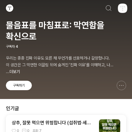
검색하기
티스토리
물음표를 마침표로: 막연함을
확신으로
구독자
4
우리는 종종 진짜 이유도 모른 채 무언가를 선호하거나 갈망합니다.
이 공간은 그 막연한 이끌림 뒤에 숨겨진 '진짜 이유'를 이해하고, 나만
의 정답을 알아가는 과정을 기록하는 곳입니다.
...더보기
구독하기
신고하기 레이어
열기
인기글
상추, 잘못 먹으면 위험합니다 (섭취법·세척
법·예방 정리)
0
0
조회
7