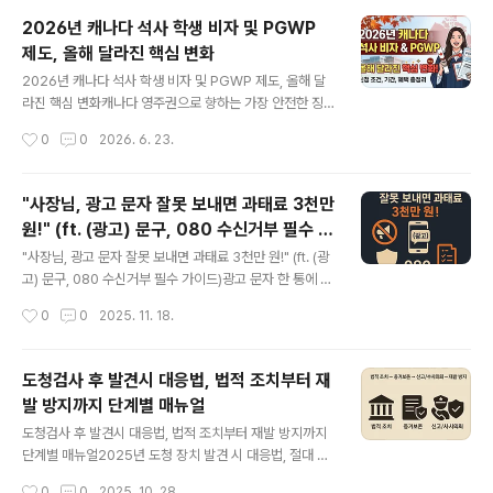
니다. 과거에는 배우자 중 한 명이 공립 컬리지 이상의 교육
2026년 캐나다 석사 학생 비자 및 PGWP
기관에 등록하기만 하면 나머지 한 명에게는 현지에서 자
제도, 올해 달라진 핵심 변화
유롭게 일할 수 있는 오픈 워크퍼밋이 거의 자동적으로 주
글 내용
어졌습니다. 하지만 2026년 현재, 이 낭만적인 공식은 완
2026년 캐나다 석사 학생 비자 및 PGWP 제도, 올해 달
전히 깨졌습니다. "배우자가 유학을 가면 나도 당연히 일할
라진 핵심 변화캐나다 영주권으로 향하는 가장 안전한 징
수 있겠지"라는 안일한 생각으로 접근했다가는 공항이나
검다리였던 유학 후 이민 경로에 전례 없는 대격변이 일어
작성시간
0
0
2026. 6. 23.
국경에서 철저하게 입국 및 비자 발급을 거절당하는 뼈아
났습니다. 특히 많은 이들이 선택하던 캐나다 석사 학생 비
픈 패배를 맛보게 됩니다..
자와 졸업 후 워크퍼밋(PGWP) 제도가 대폭 수정되면서,
기존 방식 그대로 준비하던 신청자들 사이에서 비상이 걸
"사장님, 광고 문자 잘못 보내면 과태료 3천만
렸습니다. "지금 입학해도 3년짜리 졸업 워크퍼밋을 받을
원!" (ft. (광고) 문구, 080 수신거부 필수 가
수 있을까?", "배우자 오픈 워크퍼밋(SOWP) 요건은 어떻
글 내용
이드)
게 바뀐 걸까?"와 같은 의문이 쏟아지는 시점입니다. 이번
"사장님, 광고 문자 잘못 보내면 과태료 3천만 원!" (ft. (광
규정 변경의 핵심을 정확히 파악하지 못하면 수천만 원의
고) 문구, 080 수신거부 필수 가이드)광고 문자 한 통에 과
학비와 수년의 시간을 낭비할 수 있으므로, 바뀐 제도에 맞
태료 3천만 원, 정말일까카페, 식당, 미용실을 운영하는 사
작성시간
0
0
2025. 11. 18.
춘 정밀한 전략 수정이 그 어느 때보다 중요합니다.캐나다
장님들이 가장 많이 사용하는 마케팅 수단이 바로 문자 메
석사 학생 비자 제도, 올..
시지입니다. 고객에게 할인 쿠폰, 신메뉴 소식, 이벤트 안내
를 보내는 것은 효과적인 홍보 방법이지만, 법적 규정을 모
도청검사 후 발견시 대응법, 법적 조치부터 재
르고 보냈다가는 최대 3천만 원의 과태료를 물 수 있습니
발 방지까지 단계별 매뉴얼
다. 정보통신망법 제50조에 따르면 광고성 문자는 반드시
글 내용
(광고) 문구를 표기하고, 080 무료 수신거부 번호를 제공
도청검사 후 발견시 대응법, 법적 조치부터 재발 방지까지
해야 하며, 야간 시간대인 밤 9시부터 다음날 오전 8시까
단계별 매뉴얼2025년 도청 장치 발견 시 대응법, 절대 만
지는 발송이 금지됩니다. 2024년 불법 스팸 신고는 3억 6
지면 안 되는 이유만약 지금 도청 장치로 의심되는 물건을
작성시간
0
0
2025. 10. 28.