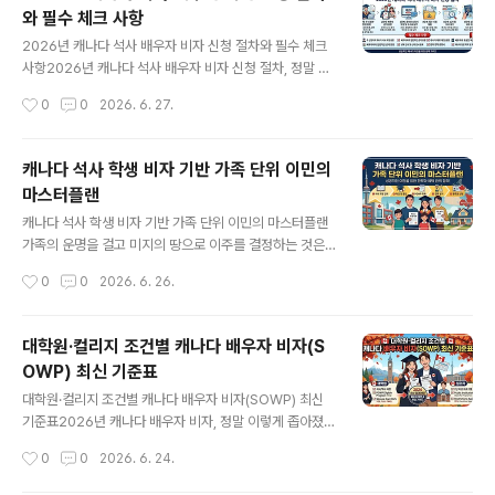
짜리 비자가 나오겠지"라며 안일하게 접근하다가 예상치
와 필수 체크 사항
못한 비자 거절이나 기간 단축이라는 치명적인 함정에 빠
글 내용
지고 있습니다. 캐나다 이민부(IRCC)의 이민 행정은 결코
2026년 캐나다 석사 배우자 비자 신청 절차와 필수 체크
신청자의 사정을 봐주는 자선 단체가 아니며, 단 한 가지의
사항2026년 캐나다 석사 배우자 비자 신청 절차, 정말 이
서류 미비나 타이밍 계산 착오는 어렵게 쌓아 올린 캐나다
렇게 까다로울까?캐나다 유학 후 이민이라는 거대한 전장
작성시간
0
0
2026. 6. 27.
정착의 꿈을 송두리째 무너뜨리는 파멸적 결과를 초래할
에서 승리하기 위해 배수진을 친 가족들에게, 배우자 오픈
수 있습니다. 특히 가족 단위..
워크퍼밋(SOWP)은 단순한 체류 허가증이 아닙니다. 이것
은 주 신청자가 학업이라는 장기전에 몰입하는 동안 가족
캐나다 석사 학생 비자 기반 가족 단위 이민의
의 재무적 생명줄을 방어하고, 영주권이라는 최종 목적지
마스터플랜
에 도달하기 위해 현지 경력 점수를 쌍포로 쌓아 올릴 가장
글 내용
강력한 무기입니다. 하지만 2026년 현재, 이민부(IRCC)
캐나다 석사 학생 비자 기반 가족 단위 이민의 마스터플랜
의 규정이 무자비하게 개편되면서 "준비하면 당연히 나오
가족의 운명을 걸고 미지의 땅으로 이주를 결정하는 것은
겠지"라는 안일한 생각은 곧바로 거절이라는 처참한 결과
인생에서 가장 거대하고 무거운 체스 게임과 같습니다. 특
작성시간
0
0
2026. 6. 26.
로 돌아옵니다. 비자 승인과 거절의 차이는 한 끗 차이의 디
히 온 가족이 함께 움직이는 캐나다 정착 프로세스는 단순
테일에서 갈리며, 이민관은 당신의..
한 이주가 아니라, 주 신청자의 학업, 배우자의 경제 활동,
그리고 자녀의 교육 환경까지 유기적으로 맞물려 돌아가야
대학원·컬리지 조건별 캐나다 배우자 비자(S
하는 정밀한 시스템 엔지니어링입니다. 최근 캐나다 이민
OWP) 최신 기준표
부의 정책 기조가 예측 불가능하게 요동치면서 많은 지원
글 내용
자가 패닉에 빠졌지만, 법의 테두리와 규칙을 완벽하게 분
대학원·컬리지 조건별 캐나다 배우자 비자(SOWP) 최신
석한다면 여전히 빈틈없는 필승의 루트는 존재합니다. 이
기준표2026년 캐나다 배우자 비자, 정말 이렇게 좁아졌을
번 마스터플랜은 리스크를 완벽하게 통제하고 캐나다 주류
까?캐나다 이민을 계획하는 수많은 가족 단위 신청자들에
작성시간
0
0
2026. 6. 24.
사회에 성공적으로 안착하기 위한 가장 냉철하고 논리적인
게 가장 큰 무기였던 '캐나다 배우자 비자(Spousal Ope
이정표를 제시합니다.2026년 캐나다 석사 학생..
n Work Permit, SOWP)'의 문틈이 유례없이 좁아졌습