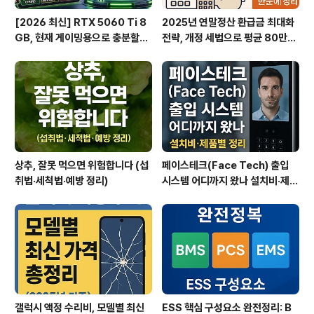
[2026 최신] RTX 5060 Ti 8
2025년 연말정산 환급금 최대화
GB, 현재 게이밍용으로 충분할
전략, 개정 세법으로 평균 80만원
까? (해상도별 팩트 체크)
더 받는 방법
상추, 잘못 먹으면 위험합니다 (섭
페이스테크(Face Tech) 출입
취법·세척법·예방 정리)
시스템 어디까지 왔나 설치비·제품
별 정리
갤럭시 액정 수리비, 모델별 최신
ESS 핵심 구성요소 완전정리: B