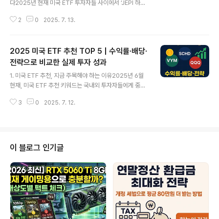
다2025년 현재 미국 ETF 투자자들 사이에서 ‘JEPI 하나
면 월배당은 끝난다’는 말이 있을 정도로 JEPI의 인기는 높
2
0
2025. 7. 13.
습니다. 하지만 실제 데이터를 보면 꼭 그렇지만은 않습니
다. JEPI의 최근 1년 수익률은 약 7.5%, 연 분배금 수익률
은 약 8%입니다. 높은 분배금과 낮은 변동성 전략이 강점
2025 미국 ETF 추천 TOP 5 | 수익률·배당·
이지만, 모든 투자자에게 JEPI만이 정답일까요? QYLD, D
IVO 같은 ETF들도 각각 고배당 추구형, 안정성 중심형으
전략으로 비교한 실제 투자 성과
글 내용
로 구분되어 있습니다. 특히 QYLD는 배당률이 11.5%에
1. 미국 ETF 추천, 지금 주목해야 하는 이유2025년 6월
이르며, DIVO는 배당률은 낮지만 수익률 안정성과 성장성
현재, 미국 ETF 추천 키워드는 국내외 투자자들에게 중요
면에서 장점이 있습니다. 이 글에서는 JEPI 중심의 월배당
한 기준점으로 다시 부상하고 있습니다. 한국예탁결제원
전략이 과연 충분한가를 데이터 기반으로 검토..
3
0
2025. 7. 12.
통계에 따르면 2024년 기준 미국 ETF 순매수 금액은 전
년 대비 약 29% 증가했습니다. 대표적인 S&P500 ETF
인 VOO는 최근 1년 공식 수익률이 약 +13.5%이며, 나스
닥100 ETF(QQQ)는 +15.5%를 기록하고 있습니다. 고
배당 ETF인 VYM은 +13.0%, 배당 성장형 ETF인 SCH
이 블로그 인기글
D는 +6.6%, 월배당 전략을 택한 JEPI는 +7.5%의 공식
수익률을 보여주고 있습니다. 미국 시장은 여전히 AI, 반도
체, 금리 안정세 등의 요인에 따라 ETF별 수익률 차이가 뚜
렷하게 나타나고 있으며, 이러한 정보는 투..