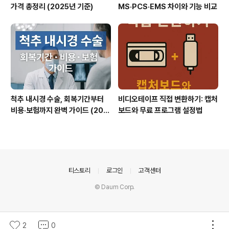
가격 총정리 (2025년 기준)
MS·PCS·EMS 차이와 기능 비교
척추 내시경 수술, 회복기간부터
비디오테이프 직접 변환하기: 캡처
비용·보험까지 완벽 가이드 (202
보드와 무료 프로그램 설정법
5 최신판)
의안내
티스토리
로그인
고객센터
© Daum Corp.
2
0