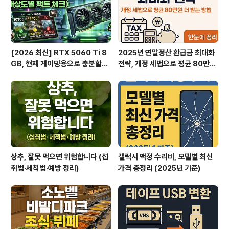
색량이 ..
[2026 최신] RTX 5060 Ti 8
2025년 연말정산 환급금 최대화
GB, 현재 게이밍용으로 충분할
전략, 개정 세법으로 평균 80만원
까? (해상도별 팩트 체크)
더 받는 방법
상추, 잘못 먹으면 위험합니다 (섭
갤럭시 액정 수리비, 모델별 최신
취법·세척법·예방 정리)
가격 총정리 (2025년 기준)