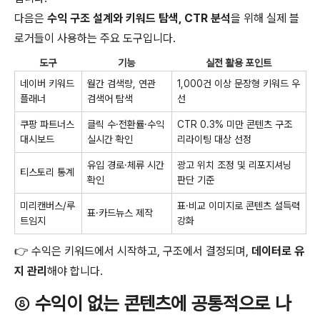
다음은
수익 구조 설계와 키워드 탐색, CTR 분석
을 위해 실제 블
로거들이 사용하는 주요 도구입니다.
도구
기능
실전 활용 포인트
네이버 키워드
월간 검색량, 연관
1,000건 이상 문장형 키워드 우
플래너
검색어 탐색
선
쿠팡 파트너스
클릭 수·전환률·수익
CTR 0.3% 미만 콘텐츠 구조
대시보드
실시간 확인
리라이팅 대상 선정
유입 경로·체류 시간
광고 위치 조정 및 리포지셔닝
티스토리 통계
확인
판단 기준
미리캔버스/루
표·비교 이미지로 콘텐츠 설득력
표·카드뉴스 제작
트임지
강화
👉 수익은 키워드에서 시작하고, 구조에서 결정되며,
데이터로 유
지 관리
해야 합니다.
⑧
수익이 없는 콘텐츠에 공통적으로 나