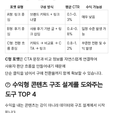
포맷 유형
구성 방식
평균 CTR
수익 가능성
A형: 링크 중
브랜드 키워드 + 링크
0.1~0.
매우 낮음
심
나열
3%
B형: 후기 중
사용 후기 기반 글 + 링
0.4~0.
일정 수준 발생 가
심
크 삽입
8%
능
C형: 전환 흐
키워드 → 비교표 → C
0.8~1.
꾸준한 전환 및 수
름 중심
TA → 링크
2%
익 발생
C형 포맷
은 CTA 문장과 비교 정보를 자연스럽게 연결하여
사용자 판단 흐름을 만들어내기 때문에
단순 클릭을 넘어서 구매 전환율까지 함께 확보할 수 있습니다.
⑦
수익형 콘텐츠 구조 설계를 도와주는
도구 TOP 4
수익을 내는 콘텐츠는 감이 아니라 데이터와 구조 설계에서 시작
됩니다.