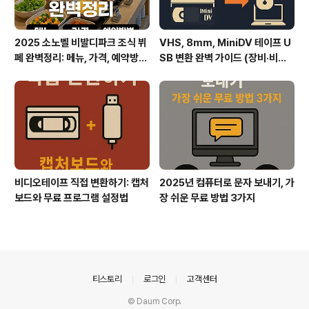
2025 소노벨 비발디파크 조식 뷔
VHS, 8mm, MiniDV 테이프 U
페 완벽정리: 메뉴, 가격, 예약방
SB 변환 완벽 가이드 (장비·비용·
법, 실후기까지
화질)
비디오테이프 직접 변환하기: 캡처
2025년 컴퓨터로 문자 보내기, 가
보드와 무료 프로그램 설정법
장 쉬운 무료 방법 3가지
의안내
티스토리
로그인
고객센터
© Daum Corp.