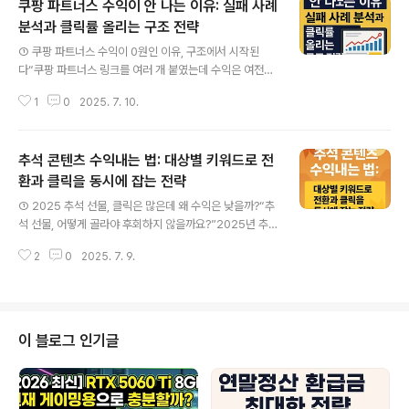
쿠팡 파트너스 수익이 안 나는 이유: 실패 사례
분석과 클릭률 올리는 구조 전략
글 내용
① 쿠팡 파트너스 수익이 0원인 이유, 구조에서 시작된
다“쿠팡 파트너스 링크를 여러 개 붙였는데 수익은 여전히
0원이에요.”많은 블로거와 제휴 마케터들이 쿠팡 파트너스
1
0
2025. 7. 10.
를 시작하지만, 실제로 수익이 발생하지 않는 경우가 다수
입니다.링크를 많이 넣는다고 수익이 늘어나는 게 아닙니
다.검색되지 않는 제목, 전환이 일어나지 않는 구조, 클릭을
추석 콘텐츠 수익내는 법: 대상별 키워드로 전
유도하지 못하는 흐름이 결합되어, 콘텐츠가 ‘보여지지 않
고’, ‘탐색되지 않고’, ‘전환되지 않는’ 상황이 반복됩니다.이
환과 클릭을 동시에 잡는 전략
글 내용
글에서는 쿠팡 파트너스를 통해 수익을 내지 못했던 구조
① 2025 추석 선물, 클릭은 많은데 왜 수익은 낮을까?“추
적 실패 요인을 분석하고,애드센스와 쿠팡 파트너스를 함
석 선물, 어떻게 골라야 후회하지 않을까요?”2025년 추
께 최적화할 수 있는 실질 전략을 제시합니다.② 클릭은 있
석이 다가오면서 ‘추석 선물 추천’, ‘부모님 선물 뭐가 좋을
는데 왜 수익이 없을까? 구조를 보면 답이 보인다쿠팡 파트
2
0
2025. 7. 9.
까’ 등문장형 검색이 급증하고 있습니다. 단순 상품 추천이
너스의 커미션 구조는 단순합니다...
아니라,‘누구에게’, ‘얼마 정도’, ‘왜 이 상품이 적합한지’를
설명해주는 콘텐츠가 주목받고 있습니다.특히 받는 사람별
로 구성된 콘텐츠는 구매 전환율이 높고, 체류 시간도 길어
지는 경향이 있습니다.이 글에서는 2025년 추석 기준으
이 블로그 인기글
로, 클릭은 물론 수익으로 이어지는 키워드 구조와 콘텐츠
설계 방법을모바일 기반으로 안내해드립니다.② 추석 시즌
키워드, 전환율이 높은 건 따로 있다2025년 추석은 9월 7
일 토요일로, 일반적으로 8월 중순부터 ‘추석 선물’ 관련 검