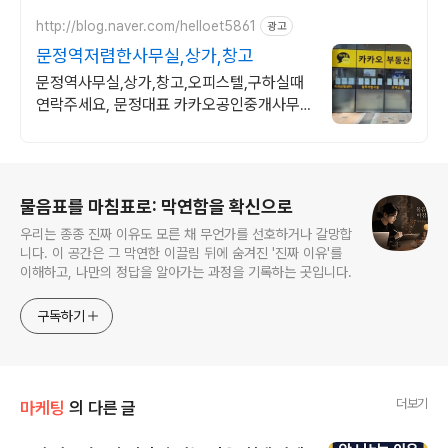
http://blog.naver.com/helloet5861
광고
문정역저렴한사무실,상가,창고
문정역사무실,상가,창고,오피스텔,구하실때
연락주세요, 문정대표 카카오공인중개사무
소
로그 정보
물음표를 마침표로: 막연함을 확신으로
우리는 종종 진짜 이유도 모른 채 무언가를 선호하거나 갈망합
니다. 이 공간은 그 막연한 이끌림 뒤에 숨겨진 '진짜 이유'를
이해하고, 나만의 정답을 알아가는 과정을 기록하는 곳입니다.
구독하기
더보기
마케팅
의 다른 글