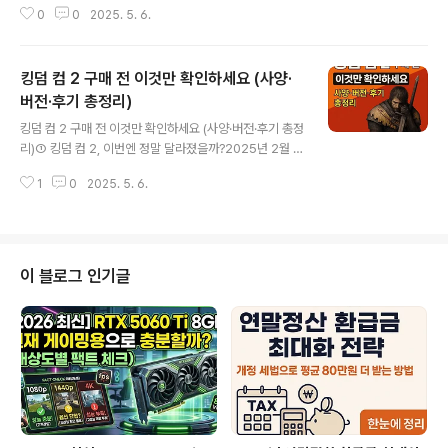
0
0
2025. 5. 6.
면?” 최근 한 방송에서 소개된 ‘상추 잘못 섭취법’ 이슈가
온라인을 뜨겁게 달구고 있습니다. 많은 사람들이 건강식
재료로 믿고 먹는 상추가, 섭취 방법에 따라 오히려 대장암·
킹덤 컴 2 구매 전 이것만 확인하세요 (사양·
기생충 감염·복통을 유발할 수 있다는 주장이 나오면서 관
련 검색어인 “상추 먹는 법”, “상추 생으로 먹으면 위험?”,
버전·후기 총정리)
글 내용
“상추 대장암” 등이 급상승 중입니다. 그렇다면, 상추는 어
킹덤 컴 2 구매 전 이것만 확인하세요 (사양·버전·후기 총정
떻게 먹어야 안전할까요? 이 글에서는 상추 섭취 시 주의할
리)① 킹덤 컴 2, 이번엔 정말 달라졌을까?2025년 2월 출
점과 예방법, 그리고 정확한 정보를 정리해드립니다.② 상
시 이후, 킹덤 컴: 딜리버런스 2는 중세 리얼리즘 게임의 새
추 섭취, 왜 지금 이슈가 됐을까?2025년 5월, 한 건강 전
1
0
2025. 5. 6.
로운 기준으로 떠올랐습니다. 전작보다 2배 이상 확장된
문 방송 ..
맵, 대폭 늘어난 서브퀘스트, 그리고 더욱 강화된 전투 시스
템으로 “전작의 상위 호환”이라는 평가를 받고 있습니다.
특히 전투 템포와 컷신 몰입감은 출시 직후 유저들 사이에
서 가장 큰 호평을 받은 부분입니다. 1편에서 아쉬웠던 점
이 블로그 인기글
들을 얼마나 보완했는지, 지금부터 실제 플레이어 반응과
비교를 통해 확인해보겠습니다.② 왜 다시 킹덤 컴인가?킹
덤 컴 2는 중세 유럽의 보헤미아를 배경으로, 현실감 넘치
는 RPG를 지향합니다. 판타지가 아닌 역사적 사건, 마법이
아닌 검과 말,..