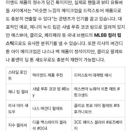
이엔드 제품의 정수가 담긴 룩이지만, 실제로 팬들과 뷰티 유튜버
들 사이에서는 “비슷한 느낌의 메이크업을 드럭스토어 제품으로
도 충분히 연출할 수 있다”는 콘텐츠가 인기를 끌고 있습니다. 대
표적인 예로, 제니의 누드 립은 샤넬 루쥬 코코 밤으로 알려져 있지
만 에스쁘아, 클리오, 페리페라 등 국내 브랜드의
MLBB 컬러 립
스틱
으로도 유사한 분위기를 낼 수 있습니다. 또한 리사의 버건디
톤 아이 메이크업은 나스나 맥 제품이 정석이지만, 클리오 팔레트
나 롬앤의 딥 톤 섀도우로도 충분히 재현이 가능합니다.
스타일 포인
하이엔드 제품 추천
드럭스토어 대체템 예시
트
샤넬 루쥬 코코 밤 #Bo
에스쁘아 노웨어 쉬폰 매트 #
제니 립 컬러
y
핑크샌드
리사 아이 섀
클리오 프로 아이 팔레트 #마
나스 버건디 팔레트
도우
호가니모브
디올 백스테이지 블러
3CE 페이스 블러쉬 #로즈베이
지수 블러셔
쉬 #004
지