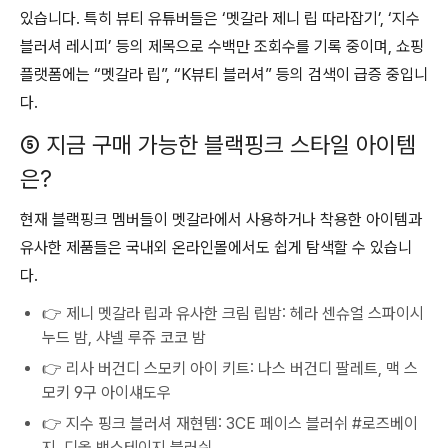
있습니다. 특히 뷰티 유튜버들은 ‘멧갈라 제니 립 따라잡기’, ‘지수
블러셔 레시피’ 등의 제목으로 수백만 조회수를 기록 중이며, 쇼핑
플랫폼에는 “멧갈라 립”, “K뷰티 블러셔” 등의 검색이 급증 중입니
다.
⑤ 지금 구매 가능한 블랙핑크 스타일 아이템
은?
현재 블랙핑크 멤버들이 멧갈라에서 사용하거나 착용한 아이템과
유사한 제품들은 국내외 온라인몰에서도 쉽게 탐색할 수 있습니
다.
👉 제니 멧갈라 립과 유사한 크림 립밤: 헤라 센슈얼 스파이시
누드 밤, 샤넬 루쥬 코코 밤
👉 리사 버건디 스모키 아이 키트: 나스 버건디 팔레트, 맥 스
모키 9구 아이섀도우
👉 지수 핑크 블러셔 재현템: 3CE 페이스 블러쉬 #로즈베이
지, 디올 백스테이지 블러쉬