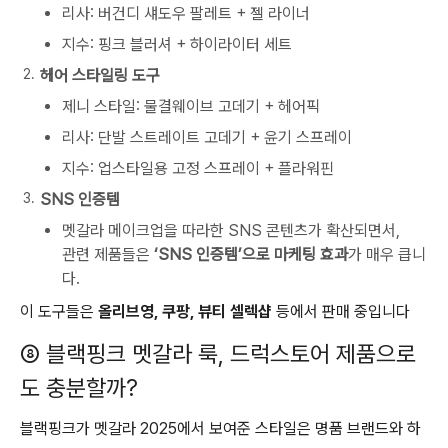
리사: 버건디 섀도우 팔레트 + 젤 라이너
지수: 핑크 블러셔 + 하이라이터 세트
헤어 스타일링 도구
제니 스타일: 물결웨이브 고데기 + 헤어픽
리사: 단발 스트레이트 고데기 + 윤기 스프레이
지수: 업스타일용 고정 스프레이 + 플라워핀
SNS 인증템
멧갈라 메이크업을 따라한 SNS 콘텐츠가 확산되면서,
관련 제품들은
‘SNS 인증템’으로 마케팅 효과
가 매우 큽니
다.
이 도구들은
올리브영, 쿠팡, 뷰티 셀렉샵
등에서 판매 중입니다
⑧ 블랙핑크 멧갈라 룩, 드럭스토어 제품으로
도 충분할까?
블랙핑크가 멧갈라 2025에서 보여준 스타일은 명품 브랜드와 하