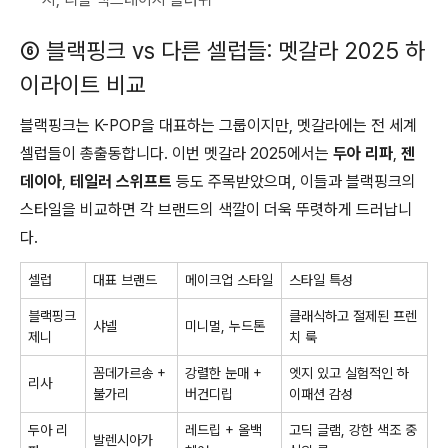
⑥ 블랙핑크 vs 다른 셀럽들: 멧갈라 2025 하
이라이트 비교
블랙핑크는 K-POP을 대표하는 그룹이지만, 멧갈라에는 전 세계
셀럽들이 총출동합니다. 이번 멧갈라 2025에서는
두아 리파
,
젠
데이아
,
테일러 스위프트
등도 주목받았으며, 이들과 블랙핑크의
스타일을 비교하면 각 브랜드의 색깔이 더욱 뚜렷하게 드러납니
다.
셀럽
대표 브랜드
메이크업 스타일
스타일 특성
블랙핑크
클래식하고 절제된 프렌
샤넬
미니멀, 누드톤
제니
치 룩
꼼데가르송 +
강렬한 눈매 +
엣지 있고 실험적인 하
리사
불가리
버건디립
이패션 감성
두아 리
레드립 + 올백
고딕 글램, 강한 색조 중
발렌시아가