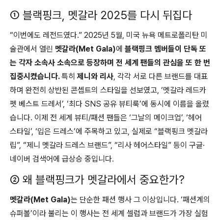
① 블랙핑크, 멧갈라 2025를 다시 뒤집다
“이번에도 레전드였다.” 2025년 5월, 미국 뉴욕 메트로폴리탄 미
술관에서 열린
멧갈라(Met Gala)
에
블랙핑크 멤버들이 단독 또
는 각자 소속사 소속으로 등장하며 전 세계 팬들의 관심을 또 한 번
집중시켰습니다.
특히
제니와 리사
, 각각 서로 다른 브랜드를 대표
하며 완전히 상반된 콘셉트의 스타일을 선보였고, ‘멧갈라 레드카
펫 베스트 드레서’, ‘최다 SNS 공유 뷰티룩’에 동시에 이름을 올렸
습니다. 이제 전 세계 뷰티/패션 팬들은 ‘그날의 메이크업’, ‘헤어
스타일’, ‘입은 드레스’에 주목하고 있고, 실제로 “블랙핑크 멧갈라
립”, “제니 멧갈라 드레스 브랜드”, “리사 헤어스타일” 등이 구글·
네이버 검색어에 급상승 중입니다.
② 왜 블랙핑크가 멧갈라에서 중요한가?
멧갈라(Met Gala)
는 단순한 패션 행사 그 이상입니다. ‘패션계의
슈퍼볼’이라 불리는 이 행사는 전 세계 셀럽과 브랜드가 가장 실험