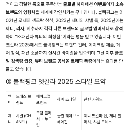
적이고 강렬한 룩으로 주목받는
글로벌 하이패션 이벤트
이자
소속
브랜드의 영향력
을 세계에 각인시키는 무대입니다. 블랙핑크는 2
021년 로제의 생로랑 참석, 2023년 제니의 샤넬 룩, 2025년에는
제니, 리사, 지수까지 각각 다른 브랜드의 글로벌 엠버서더로 참석
하며 “K-패션과 뷰티의 최정점”이라는 평을 받고 있습니다. 이번
멧갈라 2025에서도 블랙핑크는 트렌드 컬러, 메이크업 제품, 헤
어 장식, 패션 소품까지 실시간 바이럴을 일으키며 그날 이후
글로
벌 검색량 급증
,
뷰티 브랜드 공식몰 트래픽 폭증
이라는 효과를 만
들고 있습니다.
③ 블랙핑크 멧갈라 2025 스타일 요약
멤
드레스 브
메이크업
헤어 스타일
관련 키워드
버
랜드
포인트
크림 블러
제
샤넬 (CH
물결 웨이브 +
제니 멧갈라 립, 제니 블
셔 + 누드
니
ANEL)
헤어핀
러셔, 샤넬 드레스
립