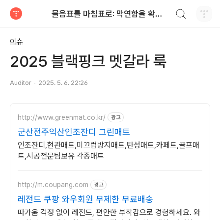
검색하기
물음표를 마침표로: 막연함을 확신으로
티스토리
이슈
2025 블랙핑크 멧갈라 룩
Auditor
2025. 5. 6. 22:26
http://www.greenmat.co.kr/
광고
군산전주익산인조잔디 그린매트
인조잔디,현관매트,미끄럼방지매트,탄성매트,카페트,골프매
트,시공전문팀보유 각종매트
http://m.coupang.com
광고
레전드 쿠팡 와우회원 무제한 무료배송
따가움 걱정 없이 레전드, 편안한 부착감으로 경험하세요. 와