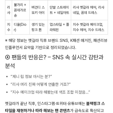
불가리 ×
리
버건디 스
단발 스트레이
리사 멧갈라 헤어, 리사
꼼데가르
사
모키 아이
트 + 네일아트
네일, 꼼데 드레스
송
지
디올(Dio
생기 있는
업스타일 + 플
지수 멧갈라 메이크업,
수
r)
핑크 톤
라워핀
지수 헤어, 지수 드레스
※ 해당 정보는 멧갈라 직후 브랜드 SNS, K패션 매거진, 패션리뷰
인플루언서 요약을 기반으로 정리되었습니다.
④ 팬들의 반응은? – SNS 속 실시간 감탄과
분석
“제니 립 정보 아시는 분?”
“리사 머리 진짜 어떻게 연출한 거죠?”
“지수 메이크업 따라 해봤는데 색조 조합 미쳤음…”
멧갈라가 끝난 직후, 인스타그램·트위터·유튜브에는
블랙핑크 스
타일을 재현하거나 따라 해보는 팬 콘텐츠
가 급속도로 확산되고