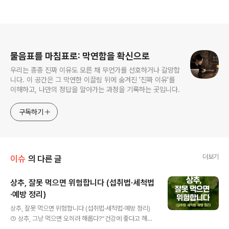
로그 정보
물음표를 마침표로: 막연함을 확신으로
우리는 종종 진짜 이유도 모른 채 무언가를 선호하거나 갈망합
니다. 이 공간은 그 막연한 이끌림 뒤에 숨겨진 '진짜 이유'를
이해하고, 나만의 정답을 알아가는 과정을 기록하는 곳입니다.
구독하기
더보기
이슈
의 다른 글
상추, 잘못 먹으면 위험합니다 (섭취법·세척법
·예방 정리)
글 내용
상추, 잘못 먹으면 위험합니다 (섭취법·세척법·예방 정리)
① 상추, 그냥 먹으면 오히려 해롭다?“건강에 좋다고 해서
샐러드에 상추를 듬뿍 넣었는데… 그게 독이 될 수도 있다