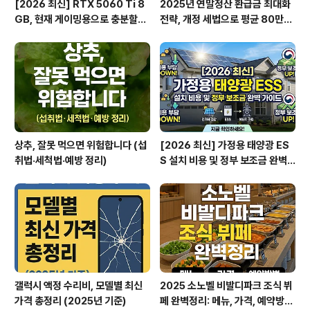
[2026 최신] RTX 5060 Ti 8
2025년 연말정산 환급금 최대화
GB, 현재 게이밍용으로 충분할
전략, 개정 세법으로 평균 80만원
까? (해상도별 팩트 체크)
더 받는 방법
상추, 잘못 먹으면 위험합니다 (섭
[2026 최신] 가정용 태양광 ES
취법·세척법·예방 정리)
S 설치 비용 및 정부 보조금 완벽
가이드
갤럭시 액정 수리비, 모델별 최신
2025 소노벨 비발디파크 조식 뷔
가격 총정리 (2025년 기준)
페 완벽정리: 메뉴, 가격, 예약방