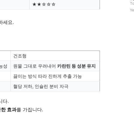
문
To
★★☆☆☆
자
Ye
수
하세요.
건조형
가능성
원물 그대로 우려내어
카란틴 등 성분 유지
끓이는 방식 따라 진하게 추출 가능
혈당 저하, 인슐린 분비 자극
니다.
한 효과
를 가집니다.