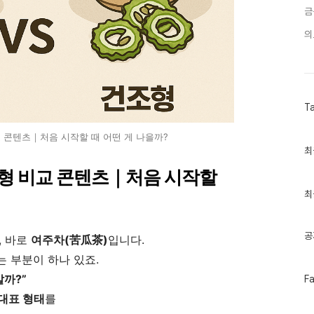
금
의
T
교 콘텐츠｜처음 시작할 때 어떤 게 나을까?
최
최
근
글
조형 비교 콘텐츠｜처음 시작할
과
인
최
기
글
공
, 바로
여주차(苦瓜茶)
입니다.
 부분이 하나 있죠.
페
살까?”
F
이
대표 형태
를
스
북