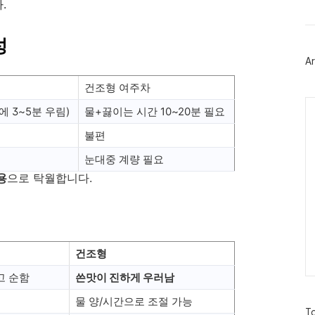
.
트
위
터
성
플
러
Ar
그
인
건조형 여주차
Ca
에 3~5분 우림)
물+끓이는 시간 10~20분 필요
불편
눈대중 계량 필요
용
으로 탁월합니다.
건조형
고 순함
쓴맛이 진하게 우러남
물 양/시간으로 조절 가능
방
To