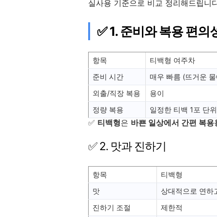
실사용 기준으로 비교 정리해드립니다
✅ 1. 준비와 복용 편의
항목
티백형 여주차
준비 시간
매우 빠름 (뜨거운 물
외출/직장 복용
용이
정량 복용
일정한 티백 1포 단위
✅
티백형
은
바쁜 일상에서 간편 복용
✅ 2. 맛과 진하기
항목
티백형
맛
상대적으로 연하
진하기 조절
제한적