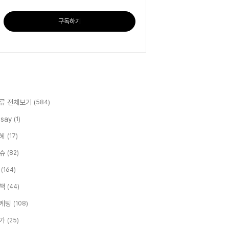
구독하기
류 전체보기
(584)
ssay
(1)
혜
(17)
슈
(82)
T
(164)
책
(44)
케팅
(108)
가
(25)