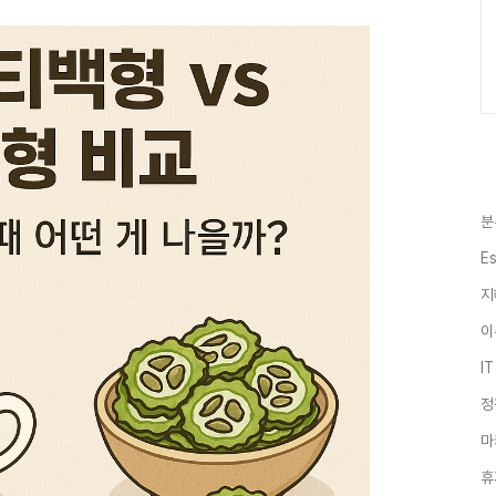
분
E
지
이
I
정
마
휴