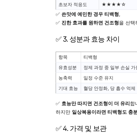
초보자 적응도
★★★★☆
✅
쓴맛에 예민한 경우 티백형
,
✅
진한 효과를 원하면 건조형
을 선택
✅ 3. 성분과 효능 차이
항목
티백형
유효성분
정제 과정 중 일부 손실 
농축력
일정 수준 유지
기대 효능
혈당 안정화, 당 흡수 억제
✅
효능만 따지면 건조형이 더 유리
합
하지만
일상복용이라면 티백형도 충분
✅ 4. 가격 및 보관