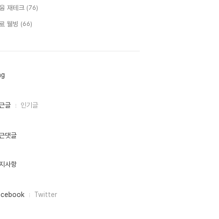
융 재테크
(76)
료 웰빙
(66)
ag
근글
인기글
근댓글
지사항
acebook
Twitter