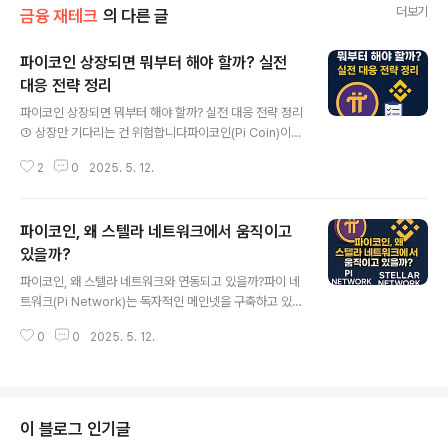
더보기
금융 재테크
의 다른 글
파이코인 상장되면 뭐부터 해야 할까? 실전
대응 전략 정리
글 내용
파이코인 상장되면 뭐부터 해야 할까? 실전 대응 전략 정리
① 상장만 기다리는 건 위험합니다파이코인(Pi Coin)이
바이낸스 등 주요 거래소에 실제로 상장된다면 어떻게 해
2
0
2025. 5. 12.
야 할까요? 단순히 “가격 오르면 팔자”는 전략만으로는 수
익을 지키기 어렵습니다.실제 상장 직후에는 가격 급등락,
유동성 불균형, 인증 미완료자들의 거래 제한 등이 동시에
파이코인, 왜 스텔라 네트워크에서 움직이고
발생할 가능성이 높습니다.그래서 미리 준비된 사람만이
초기 수익 구간에서 실현 전략을 제대로 실행할 수 있습니
있을까?
글 내용
다. 지금부터는 실제 상장 시 유의해야 할 점과 사전에 준비
파이코인, 왜 스텔라 네트워크와 연동되고 있을까?파이 네
할 대응 전략을 정리해보겠습니다.② 실제 상장 직후, 어떤
트워크(Pi Network)는 독자적인 메인넷을 구축하고 있지
일들이 벌어질까?발생 가능 상황설명대응 전략가격 급등
만, 최근 관측된 기술적 활동에서는 스텔라 네트워크와의
후 급락초기 매수/매도 세력 충돌단기익 실현 목표가 미리
0
0
2025. 5. 12.
연결 정황이 계속 포착되고 있습니다. 특히 일부 트랜잭션
설정인증 미완료자 거래 불가KYC..
이 스텔라 기반 지갑 주소(GAB…ZJNL6)를 통해 실행되
었으며, 바이낸스 관련 가능성까지 언급되고 있습니다. 그
렇다면 왜 하필 스텔라(Stellar)일까요? 두 프로젝트의 기
술적 철학과 구조가 얼마나 유사하며, 실제로 어떤 부분이
이 블로그 인기글
연동되어 있는지 하나씩 살펴보겠습니다.스텔라-파이 연