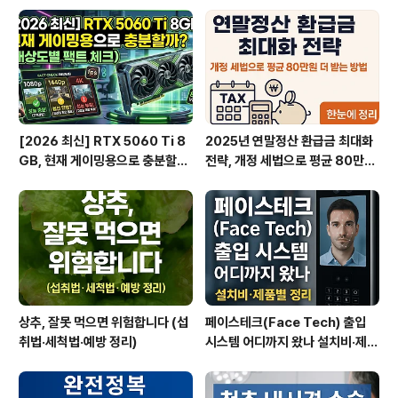
동이 주목받는 이유스텔라와 파이 네트워크는 겉으로 보기
엔 전혀 다른 생태계처럼 보일 수 있지만, 기술적 기반은 놀
라울 정도로 흡사합니다. 그 중심에는 SCP(Stellar Cons
ensus Proto..
[2026 최신] RTX 5060 Ti 8
2025년 연말정산 환급금 최대화
GB, 현재 게이밍용으로 충분할
전략, 개정 세법으로 평균 80만원
까? (해상도별 팩트 체크)
더 받는 방법
상추, 잘못 먹으면 위험합니다 (섭
페이스테크(Face Tech) 출입
취법·세척법·예방 정리)
시스템 어디까지 왔나 설치비·제품
별 정리