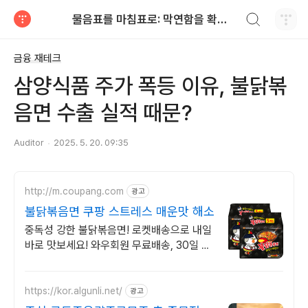
검색하기
물음표를 마침표로: 막연함을 확신으로
티스토리
금융 재테크
삼양식품 주가 폭등 이유, 불닭볶
음면 수출 실적 때문?
Auditor
2025. 5. 20. 09:35
http://m.coupang.com
광고
불닭볶음면 쿠팡 스트레스 매운맛 해소
중독성 강한 불닭볶음면! 로켓배송으로 내일
바로 맛보세요! 와우회원 무료배송, 30일 반
품. 매운맛 덕후라면 지금!
https://kor.algunli.net/
광고